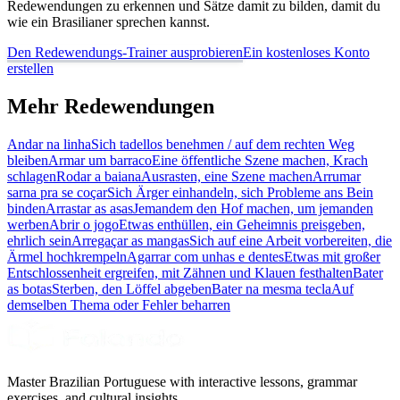
Redewendungen zu erkennen und Sätze damit zu bilden, damit du
wie ein Brasilianer sprechen kannst.
Den Redewendungs-Trainer ausprobieren
Ein kostenloses Konto
erstellen
Mehr Redewendungen
Andar na linha
Sich tadellos benehmen / auf dem rechten Weg
bleiben
Armar um barraco
Eine öffentliche Szene machen, Krach
schlagen
Rodar a baiana
Ausrasten, eine Szene machen
Arrumar
sarna pra se coçar
Sich Ärger einhandeln, sich Probleme ans Bein
binden
Arrastar as asas
Jemandem den Hof machen, um jemanden
werben
Abrir o jogo
Etwas enthüllen, ein Geheimnis preisgeben,
ehrlich sein
Arregaçar as mangas
Sich auf eine Arbeit vorbereiten, die
Ärmel hochkrempeln
Agarrar com unhas e dentes
Etwas mit großer
Entschlossenheit ergreifen, mit Zähnen und Klauen festhalten
Bater
as botas
Sterben, den Löffel abgeben
Bater na mesma tecla
Auf
demselben Thema oder Fehler beharren
Master Brazilian Portuguese with interactive lessons, grammar
exercises, and cultural insights.