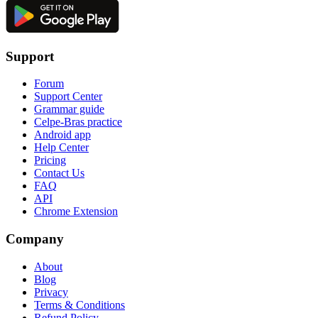
Support
Forum
Support Center
Grammar guide
Celpe-Bras practice
Android app
Help Center
Pricing
Contact Us
FAQ
API
Chrome Extension
Company
About
Blog
Privacy
Terms & Conditions
Refund Policy