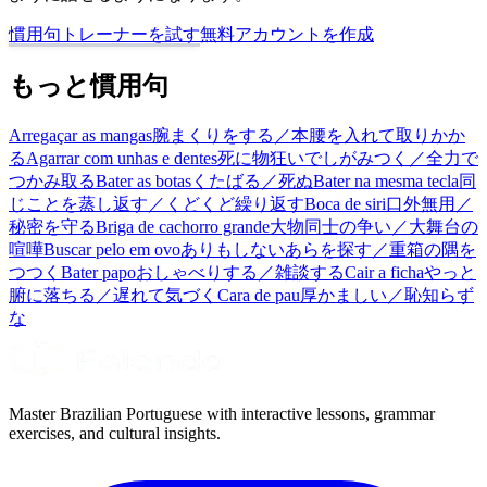
慣用句トレーナーを試す
無料アカウントを作成
もっと慣用句
Arregaçar as mangas
腕まくりをする／本腰を入れて取りかか
る
Agarrar com unhas e dentes
死に物狂いでしがみつく／全力で
つかみ取る
Bater as botas
くたばる／死ぬ
Bater na mesma tecla
同
じことを蒸し返す／くどくど繰り返す
Boca de siri
口外無用／
秘密を守る
Briga de cachorro grande
大物同士の争い／大舞台の
喧嘩
Buscar pelo em ovo
ありもしないあらを探す／重箱の隅を
つつく
Bater papo
おしゃべりする／雑談する
Cair a ficha
やっと
腑に落ちる／遅れて気づく
Cara de pau
厚かましい／恥知らず
な
Master Brazilian Portuguese with interactive lessons, grammar
exercises, and cultural insights.