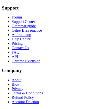
Support
Forum
Support Center
Grammar guide
Celpe-Bras practice
Android app
Help Center
Pricing
Contact Us
FAQ
API
Chrome Extension
Company
About
Blog
Privacy
Terms & Conditions
Refund Policy
Account Deletion