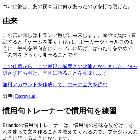
ついに彼は、あの夜本当に何があったのかを打ち明けた。
由来
この言い回しはトランプ遊びに由来します。
abrir o jogo
（直
訳すると「ゲームを開く」)とは、ポーカーやトゥルコのよ
うに、手札を表向きにテーブルに広げ、はったりをやめて、
手の内をそっくり見せることです。
この仕草から、この表現は誠実さの比喩となりました。包み
隠さず打ち明け、率直に語ることを意味します。
無料アカウントを作成して、由来の全文を読む
出典:
Escreva.ai
。
慣用句トレーナーで慣用句を練習
Falandoの慣用句トレーナーは、慣用句の意味を見分け、そ
れを使って文を作ることを教えてくれるので、ブラジル人の
ように話せるようになります。