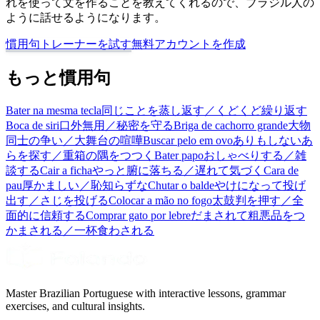
れを使って文を作ることを教えてくれるので、ブラジル人の
ように話せるようになります。
慣用句トレーナーを試す
無料アカウントを作成
もっと慣用句
Bater na mesma tecla
同じことを蒸し返す／くどくど繰り返す
Boca de siri
口外無用／秘密を守る
Briga de cachorro grande
大物
同士の争い／大舞台の喧嘩
Buscar pelo em ovo
ありもしないあ
らを探す／重箱の隅をつつく
Bater papo
おしゃべりする／雑
談する
Cair a ficha
やっと腑に落ちる／遅れて気づく
Cara de
pau
厚かましい／恥知らずな
Chutar o balde
やけになって投げ
出す／さじを投げる
Colocar a mão no fogo
太鼓判を押す／全
面的に信頼する
Comprar gato por lebre
だまされて粗悪品をつ
かまされる／一杯食わされる
Master Brazilian Portuguese with interactive lessons, grammar
exercises, and cultural insights.