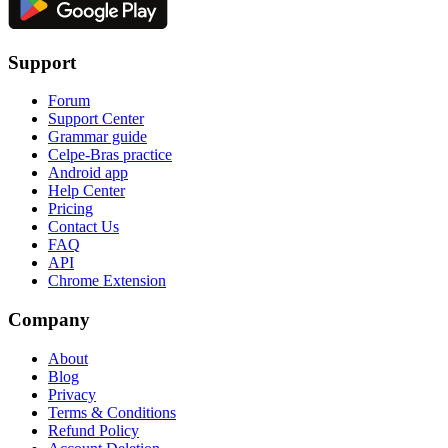
Support
Forum
Support Center
Grammar guide
Celpe-Bras practice
Android app
Help Center
Pricing
Contact Us
FAQ
API
Chrome Extension
Company
About
Blog
Privacy
Terms & Conditions
Refund Policy