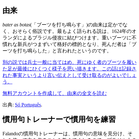
由来
bater as botas
(「ブーツを打ち鳴らす」)の由来は定かでな
く、おそらく俗説です。最もよく語られる説は、1624年のオ
ランダによるブラジル侵攻に結びつけます。重いブーツに不
慣れな新兵がつまずいて格好の標的となり、死んだ者は「ブ
ーツを打ち鳴らした」と言われたというのです。
別の説では兵士一般に当てはめ、死にゆく者のブーツを履い
た足が最後にひくつく様子を思い描きます。この話は記録さ
れた事実というより言い伝えとして受け取るのがよいでしょ
う。
無料アカウントを作成して、由来の全文を読む
出典:
Só Português
.
慣用句トレーナーで慣用句を練習
Falandoの慣用句トレーナーは、慣用句の意味を見分け、そ