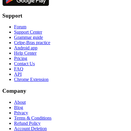
Support
Forum
Support Center
Grammar guide
Celpe-Bras practice
Android app
Help Center
Pricing
Contact Us
FAQ
API
Chrome Extension
Company
About
Blog
Privacy
Terms & Conditions
Refund Policy
Account Deletion