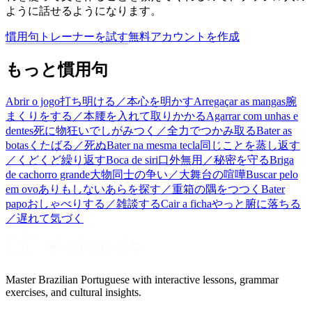
ように話せるようになります。
慣用句トレーナーを試す
無料アカウントを作成
もっと慣用句
Abrir o jogo
打ち明ける／本心を明かす
Arregaçar as mangas
腕
まくりをする／本腰を入れて取りかかる
Agarrar com unhas e
dentes
死に物狂いでしがみつく／全力でつかみ取る
Bater as
botas
くたばる／死ぬ
Bater na mesma tecla
同じことを蒸し返す
／くどくど繰り返す
Boca de siri
口外無用／秘密を守る
Briga
de cachorro grande
大物同士の争い／大舞台の喧嘩
Buscar pelo
em ovo
ありもしないあらを探す／重箱の隅をつつく
Bater
papo
おしゃべりする／雑談する
Cair a ficha
やっと腑に落ちる
／遅れて気づく
Master Brazilian Portuguese with interactive lessons, grammar
exercises, and cultural insights.