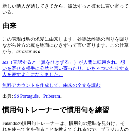
新しい隣人が越してきてから、彼はずっと彼女に言い寄って
いる。
由来
この表現は鳥の求愛に由来します。雄鶏は雌鶏の周りを回り
ながら片方の翼を地面にひきずって言い寄ります。この仕草
から、
arrastar as a
sas
（直訳すると「翼をひきずる」）が人間に転用され、想
いを寄せる相手に公然と言い寄ったり、いちゃついたりする
人を表すようになりました。
無料アカウントを作成して、由来の全文を読む
出典:
Só Português
、
Priberam
。
慣用句トレーナーで慣用句を練習
Falandoの慣用句トレーナーは、慣用句の意味を見分け、そ
れを使って文を作ることを教えてくれるので、ブラジル人の