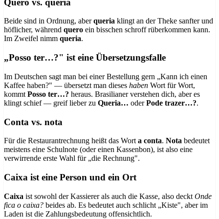
Quero vs. queria
Beide sind in Ordnung, aber
queria
klingt an der Theke sanfter und
höflicher, während
quero
ein bisschen schroff rüberkommen kann.
Im Zweifel nimm
queria
.
„Posso ter…?" ist eine Übersetzungsfalle
Im Deutschen sagt man bei einer Bestellung gern „Kann ich einen
Kaffee haben?" — übersetzt man dieses
haben
Wort für Wort,
kommt
Posso ter…?
heraus. Brasilianer verstehen dich, aber es
klingt schief — greif lieber zu
Queria…
oder
Pode trazer…?
.
Conta vs. nota
Für die Restaurantrechnung heißt das Wort
a conta
.
Nota
bedeutet
meistens eine Schulnote (oder einen Kassenbon), ist also eine
verwirrende erste Wahl für „die Rechnung".
Caixa ist eine Person und ein Ort
Caixa
ist sowohl der Kassierer als auch die Kasse, also deckt
Onde
fica o caixa?
beides ab. Es bedeutet auch schlicht „Kiste", aber im
Laden ist die Zahlungsbedeutung offensichtlich.