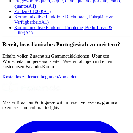
Fragewörter: quem, o que, onde, quando, por que, como,
quanto
(
A1
)
Zahlen 0-1000
(
A1
)
Kommunikative Funktion: Buchungen, Fahrpläne &
Verfügbarkeit
(
A1
)
Kommunikative Funktion: Probleme, Bedürfnisse &
Hilfe
(
A1
)
Bereit, brasilianisches Portugiesisch zu meistern?
Erhalte vollen Zugang zu Grammatiklektionen, Übungen,
Wortschatz und personalisierten Wiederholungen mit einem
kostenlosen Falando-Konto.
Kostenlos zu lernen beginnen
Anmelden
Master Brazilian Portuguese with interactive lessons, grammar
exercises, and cultural insights.