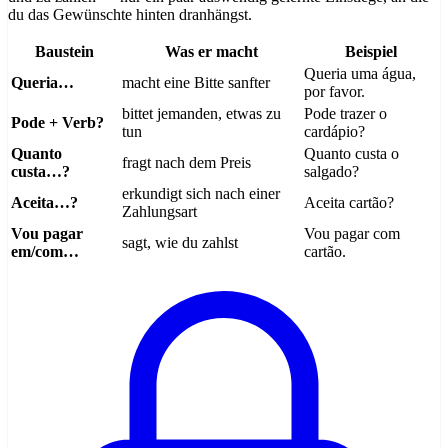
du das Gewünschte hinten dranhängst.
Baustein
Was er macht
Beispiel
Queria uma água,
Queria…
macht eine Bitte sanfter
por favor.
bittet jemanden, etwas zu
Pode trazer o
Pode + Verb?
tun
cardápio?
Quanto
Quanto custa o
fragt nach dem Preis
custa…?
salgado?
erkundigt sich nach einer
Aceita…?
Aceita cartão?
Zahlungsart
Vou pagar
Vou pagar com
sagt, wie du zahlst
em/com…
cartão.