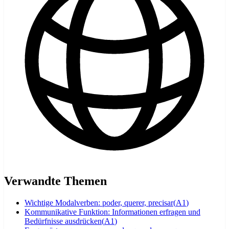
Verwandte Themen
Wichtige Modalverben: poder, querer, precisar
(
A1
)
Kommunikative Funktion: Informationen erfragen und
Bedürfnisse ausdrücken
(
A1
)