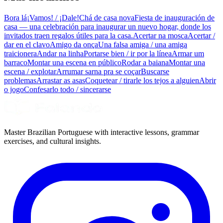
Bora lá
¡Vamos! / ¡Dale!
Chá de casa nova
Fiesta de inauguración de
casa — una celebración para inaugurar un nuevo hogar, donde los
invitados traen regalos útiles para la casa.
Acertar na mosca
Acertar /
dar en el clavo
Amigo da onça
Una falsa amiga / una amiga
traicionera
Andar na linha
Portarse bien / ir por la línea
Armar um
barraco
Montar una escena en público
Rodar a baiana
Montar una
escena / explotar
Arrumar sarna pra se coçar
Buscarse
problemas
Arrastar as asas
Coquetear / tirarle los tejos a alguien
Abrir
o jogo
Confesarlo todo / sincerarse
Master Brazilian Portuguese with interactive lessons, grammar
exercises, and cultural insights.