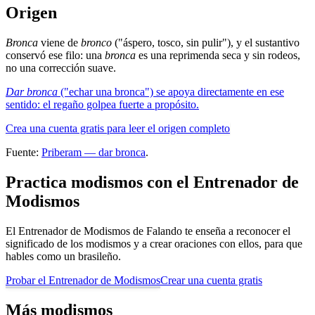
Origen
Bronca
viene de
bronco
("áspero, tosco, sin pulir"), y el sustantivo
conservó ese filo: una
bronca
es una reprimenda seca y sin rodeos,
no una corrección suave.
Dar bronca
("echar una bronca") se apoya directamente en ese
sentido: el regaño golpea fuerte a propósito.
Crea una cuenta gratis para leer el origen completo
Fuente:
Priberam — dar bronca
.
Practica modismos con el Entrenador de
Modismos
El Entrenador de Modismos de Falando te enseña a reconocer el
significado de los modismos y a crear oraciones con ellos, para que
hables como un brasileño.
Probar el Entrenador de Modismos
Crear una cuenta gratis
Más modismos