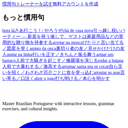
慣用句トレーナーを試す
無料アカウントを作成
もっと慣用句
bora lá
さあ行こう！/ やろうぜ
chá de casa nova
引っ越し祝いパ
ーティー — 新居を祝う催しで、ゲストは家庭用品などの実
用的な贈り物を持参する
acertar na mosca
ぴたりと言い当てる
／図星を突く
amigo da onça
裏切り者の友／見せかけだけの友
人
andar na linha
行いを正す／きちんと振る舞う
armar um
barraco
人前で大騒ぎを起こす／修羅場を演じる
rodar a baiana
人前で大暴れする／激高する
arrumar sarna pra se coçar
自ら災
いを招く／わざわざ厄介ごとに首を突っ込む
arrastar as asas
言
い寄る／口説く
abrir o jogo
打ち明ける／本心を明かす
Master Brazilian Portuguese with interactive lessons, grammar
exercises, and cultural insights.