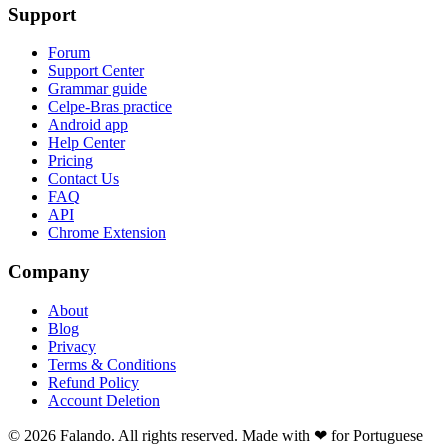
Support
Forum
Support Center
Grammar guide
Celpe-Bras practice
Android app
Help Center
Pricing
Contact Us
FAQ
API
Chrome Extension
Company
About
Blog
Privacy
Terms & Conditions
Refund Policy
Account Deletion
© 2026 Falando. All rights reserved. Made with ❤ for Portuguese