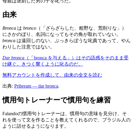
母親は遅刻した男の子を叱った。
由来
Bronca
は
bronco
（「ざらざらした、粗野な、荒削りな」）
にさかのぼり、名詞になってもその角が取れていない。
bronca
は遠回しのない、ぶっきらぼうな叱責であって、やん
わりした注意ではない。
Dar bronca
（「bronca を与える」）はその語感をそのまま受
け継ぐ。きつく響くように叱るのだ。
無料アカウントを作成して、由来の全文を読む
出典:
Priberam — dar bronca
.
慣用句トレーナーで慣用句を練習
Falandoの慣用句トレーナーは、慣用句の意味を見分け、そ
れを使って文を作ることを教えてくれるので、ブラジル人の
ように話せるようになります。