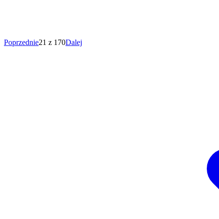
Poprzednie
21 z 170
Dalej