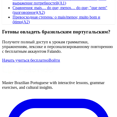
выражение потребностей
(
A1
)
Сравнения: mais… do que; menos… do que; "que nem"
(разговорное)
(
A2
)
Превосходная степень: o mais/menos; muito bom и
ótimo
(
A2
)
Готовы овладеть бразильским португальским?
Получите полный доступ к урокам грамматики,
упражнениям, лексике и персонализированному повторению
с бесплатным аккаунтом Falando.
Начать учиться бесплатно
Войти
Master Brazilian Portuguese with interactive lessons, grammar
exercises, and cultural insights.