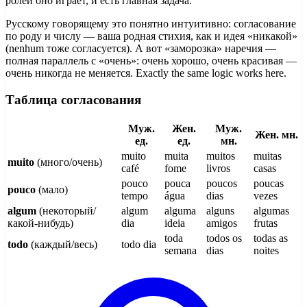
ролей оно играет, и есть главная задача.
Русскому говорящему это понятно интуитивно: согласование
по роду и числу — ваша родная стихия, как и идея «никакой»
(nenhum тоже согласуется). А вот «заморозка» наречия —
полная параллель с «очень»: очень хорошо, очень красивая —
очень никогда не меняется. Exactly the same logic works here.
Таблица согласования
Муж.
Жен.
Муж.
Жен. мн.
ед.
ед.
мн.
muito
muita
muitos
muitas
muito
(много/очень)
café
fome
livros
casas
pouco
pouca
poucos
poucas
pouco
(мало)
tempo
água
dias
vezes
algum
(некоторый/
algum
alguma
alguns
algumas
какой-нибудь)
dia
ideia
amigos
frutas
toda
todos os
todas as
todo
(каждый/весь)
todo dia
semana
dias
noites