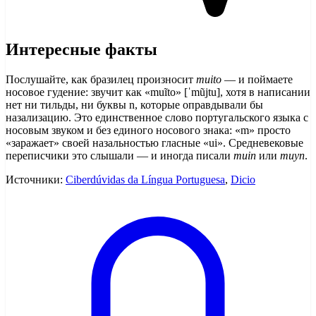
Интересные факты
Послушайте, как бразилец произносит
muito
— и поймаете
носовое гудение: звучит как «muĩto» [ˈmũjtu], хотя в написании
нет ни тильды, ни буквы n, которые оправдывали бы
назализацию. Это единственное слово португальского языка с
носовым звуком и без единого носового знака: «m» просто
«заражает» своей назальностью гласные «ui». Средневековые
переписчики это слышали — и иногда писали
muin
или
muyn
.
Источники:
Ciberdúvidas da Língua Portuguesa
,
Dicio