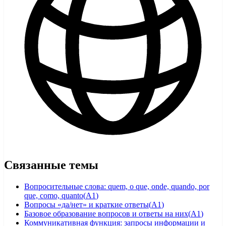
Связанные темы
Вопросительные слова: quem, o que, onde, quando, por
que, como, quanto
(
A1
)
Вопросы «да/нет» и краткие ответы
(
A1
)
Базовое образование вопросов и ответы на них
(
A1
)
Коммуникативная функция: запросы информации и