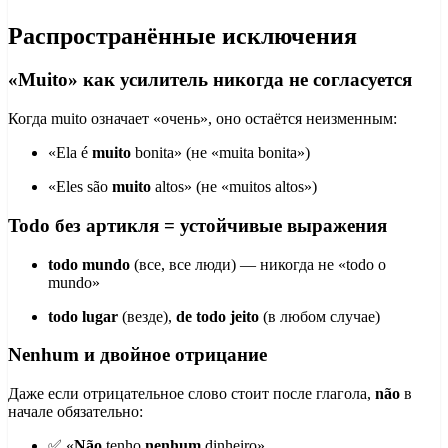
Распространённые исключения
«Muito» как усилитель никогда не согласуется
Когда muito означает «очень», оно остаётся неизменным:
«Ela é
muito
bonita» (не «muita bonita»)
«Eles são
muito
altos» (не «muitos altos»)
Todo без артикля = устойчивые выражения
todo mundo
(все, все люди) — никогда не «todo o
mundo»
todo lugar
(везде),
de todo jeito
(в любом случае)
Nenhum и двойное отрицание
Даже если отрицательное слово стоит после глагола,
não
в
начале обязательно:
✅ «
Não
tenho
nenhum
dinheiro»