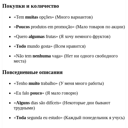
Покупки и количество
«Tem
muitas
opções» (Много вариантов)
«
Poucos
produtos em promoção» (Мало товаров по акции)
«Quero
algumas
frutas» (Я хочу немного фруктов)
«
Todo
mundo gosta» (Всем нравится)
«Não tem
nenhuma
vaga» (Нет ни одного свободного
места)
Повседневные описания
«Tenho
muito
trabalho» (У меня много работы)
«Eu falo
pouco
» (Я мало говорю)
«
Alguns
dias são difíceis» (Некоторые дни бывают
трудными)
«
Toda
segunda eu estudo» (Каждый понедельник я учусь)