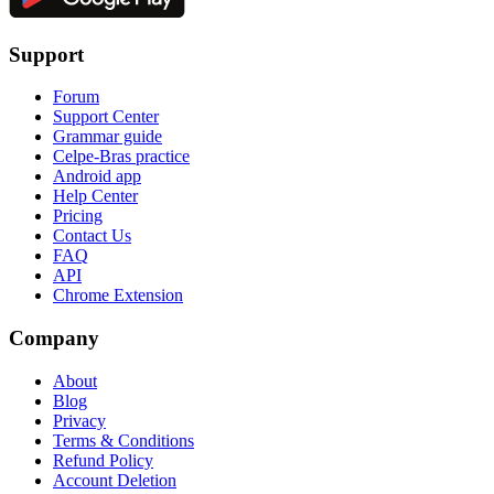
Support
Forum
Support Center
Grammar guide
Celpe-Bras practice
Android app
Help Center
Pricing
Contact Us
FAQ
API
Chrome Extension
Company
About
Blog
Privacy
Terms & Conditions
Refund Policy
Account Deletion