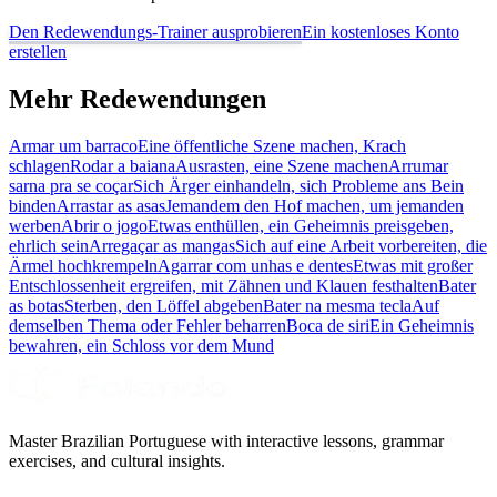
Den Redewendungs-Trainer ausprobieren
Ein kostenloses Konto
erstellen
Mehr Redewendungen
Armar um barraco
Eine öffentliche Szene machen, Krach
schlagen
Rodar a baiana
Ausrasten, eine Szene machen
Arrumar
sarna pra se coçar
Sich Ärger einhandeln, sich Probleme ans Bein
binden
Arrastar as asas
Jemandem den Hof machen, um jemanden
werben
Abrir o jogo
Etwas enthüllen, ein Geheimnis preisgeben,
ehrlich sein
Arregaçar as mangas
Sich auf eine Arbeit vorbereiten, die
Ärmel hochkrempeln
Agarrar com unhas e dentes
Etwas mit großer
Entschlossenheit ergreifen, mit Zähnen und Klauen festhalten
Bater
as botas
Sterben, den Löffel abgeben
Bater na mesma tecla
Auf
demselben Thema oder Fehler beharren
Boca de siri
Ein Geheimnis
bewahren, ein Schloss vor dem Mund
Master Brazilian Portuguese with interactive lessons, grammar
exercises, and cultural insights.