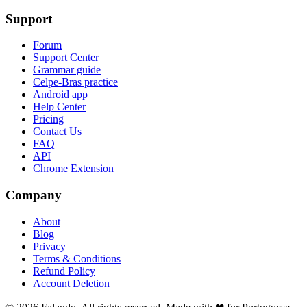
Support
Forum
Support Center
Grammar guide
Celpe-Bras practice
Android app
Help Center
Pricing
Contact Us
FAQ
API
Chrome Extension
Company
About
Blog
Privacy
Terms & Conditions
Refund Policy
Account Deletion