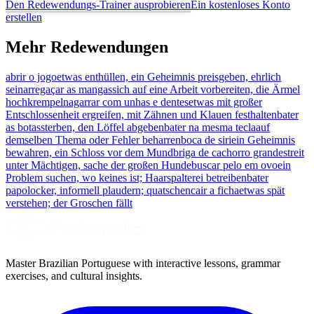
Den Redewendungs-Trainer ausprobieren
Ein kostenloses Konto
erstellen
Mehr Redewendungen
abrir o jogo
etwas enthüllen, ein Geheimnis preisgeben, ehrlich
sein
arregaçar as mangas
sich auf eine Arbeit vorbereiten, die Ärmel
hochkrempeln
agarrar com unhas e dentes
etwas mit großer
Entschlossenheit ergreifen, mit Zähnen und Klauen festhalten
bater
as botas
sterben, den Löffel abgeben
bater na mesma tecla
auf
demselben Thema oder Fehler beharren
boca de siri
ein Geheimnis
bewahren, ein Schloss vor dem Mund
briga de cachorro grande
streit
unter Mächtigen, sache der großen Hunde
buscar pelo em ovo
ein
Problem suchen, wo keines ist; Haarspalterei betreiben
bater
papo
locker, informell plaudern; quatschen
cair a ficha
etwas spät
verstehen; der Groschen fällt
Master Brazilian Portuguese with interactive lessons, grammar
exercises, and cultural insights.