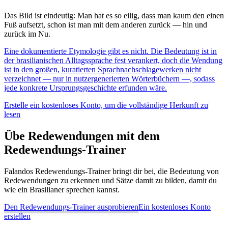
Das Bild ist eindeutig: Man hat es so eilig, dass man kaum den einen
Fuß aufsetzt, schon ist man mit dem anderen zurück — hin und
zurück im Nu.
Eine dokumentierte Etymologie gibt es nicht. Die Bedeutung ist in
der brasilianischen Alltagssprache fest verankert, doch die Wendung
ist in den großen, kuratierten Sprachnachschlagewerken nicht
verzeichnet — nur in nutzergenerierten Wörterbüchern —, sodass
jede konkrete Ursprungsgeschichte erfunden wäre.
Erstelle ein kostenloses Konto, um die vollständige Herkunft zu
lesen
Übe Redewendungen mit dem
Redewendungs-Trainer
Falandos Redewendungs-Trainer bringt dir bei, die Bedeutung von
Redewendungen zu erkennen und Sätze damit zu bilden, damit du
wie ein Brasilianer sprechen kannst.
Den Redewendungs-Trainer ausprobieren
Ein kostenloses Konto
erstellen