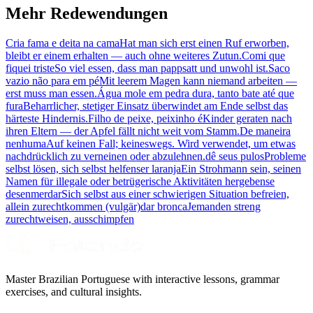
Mehr Redewendungen
Cria fama e deita na cama
Hat man sich erst einen Ruf erworben,
bleibt er einem erhalten — auch ohne weiteres Zutun.
Comi que
fiquei triste
So viel essen, dass man pappsatt und unwohl ist.
Saco
vazio não para em pé
Mit leerem Magen kann niemand arbeiten —
erst muss man essen.
Água mole em pedra dura, tanto bate até que
fura
Beharrlicher, stetiger Einsatz überwindet am Ende selbst das
härteste Hindernis.
Filho de peixe, peixinho é
Kinder geraten nach
ihren Eltern — der Apfel fällt nicht weit vom Stamm.
De maneira
nenhuma
Auf keinen Fall; keineswegs. Wird verwendet, um etwas
nachdrücklich zu verneinen oder abzulehnen.
dê seus pulos
Probleme
selbst lösen, sich selbst helfen
ser laranja
Ein Strohmann sein, seinen
Namen für illegale oder betrügerische Aktivitäten hergeben
se
desenmerdar
Sich selbst aus einer schwierigen Situation befreien,
allein zurechtkommen (vulgär)
dar bronca
Jemanden streng
zurechtweisen, ausschimpfen
Master Brazilian Portuguese with interactive lessons, grammar
exercises, and cultural insights.