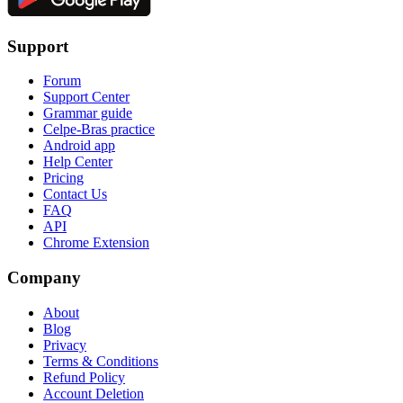
Support
Forum
Support Center
Grammar guide
Celpe-Bras practice
Android app
Help Center
Pricing
Contact Us
FAQ
API
Chrome Extension
Company
About
Blog
Privacy
Terms & Conditions
Refund Policy
Account Deletion