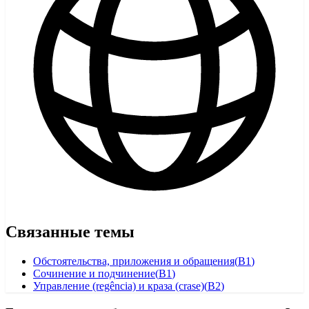
Связанные темы
Обстоятельства, приложения и обращения
(
B1
)
Сочинение и подчинение
(
B1
)
Управление (regência) и краза (crase)
(
B2
)