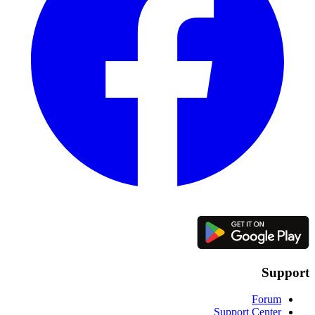
Support
Forum
Support Center