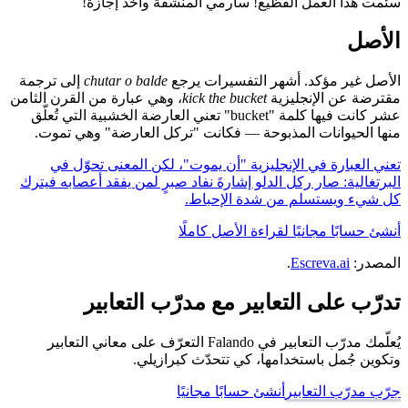
سئمت هذا العمل الفظيع! سأرمي المنشفة وآخذ إجازة!
الأصل
الأصل غير مؤكد. أشهر التفسيرات يرجع
chutar o balde
إلى ترجمة
مقترضة عن الإنجليزية
kick the bucket
، وهي عبارة من القرن الثامن
عشر كانت فيها كلمة "bucket" تعني العارضة الخشبية التي تُعلّق
منها الحيوانات المذبوحة — فكانت "تركل العارضة" وهي تموت.
تعني العبارة في الإنجليزية "أن يموت"، لكن المعنى تحوّل في
البرتغالية: صار ركل الدلو إشارةَ نفاد صبرٍ لمن يفقد أعصابه فيترك
كل شيء ويستسلم من شدة الإحباط.
أنشئ حسابًا مجانيًا لقراءة الأصل كاملًا
المصدر:
Escreva.ai
.
تدرّب على التعابير مع مدرّب التعابير
يُعلّمك مدرّب التعابير في Falando التعرّف على معاني التعابير
وتكوين جُمل باستخدامها، كي تتحدّث كبرازيلي.
جرّب مدرّب التعابير
أنشئ حسابًا مجانيًا