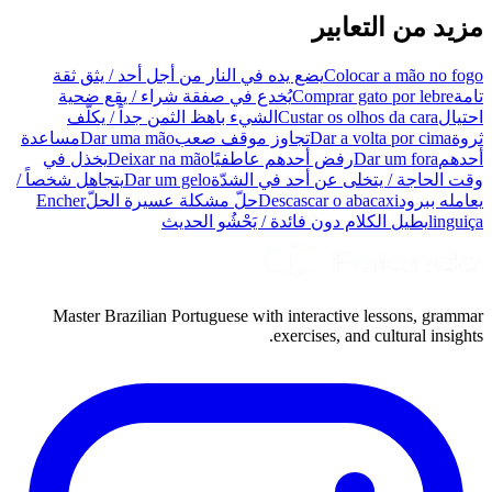
مزيد من التعابير
Colocar a mão no fogo
يضع يده في النار من أجل أحد / يثق ثقة
تامة
Comprar gato por lebre
يُخدع في صفقة شراء / يقع ضحية
احتيال
Custar os olhos da cara
الشيء باهظ الثمن جداً / يكلّف
ثروة
Dar a volta por cima
تجاوز موقف صعب
Dar uma mão
مساعدة
أحدهم
Dar um fora
رفض أحدهم عاطفيًا
Deixar na mão
يخذل في
وقت الحاجة / يتخلى عن أحد في الشدّة
Dar um gelo
يتجاهل شخصاً /
يعامله ببرود
Descascar o abacaxi
حلّ مشكلة عسيرة الحلّ
Encher
linguiça
يطيل الكلام دون فائدة / يَحْشُو الحديث
Master Brazilian Portuguese with interactive lessons, grammar
exercises, and cultural insights.