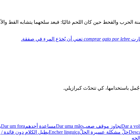
زمنة الحرب والقحط حين كان اللحم غاليًا: فبعد سلخهما يتشابه القط وا
صارت
comprar gato por lebre
تعني أن يُخدَع المرء في صفقة.
Dar a vol
تجاوز موقف صعب
Dar uma mão
مساعدة أحدهم
Dar um fora
ر
Desca
حلّ مشكلة عسيرة الحلّ
Encher linguiça
يطيل الكلام دون فائدة / ي
لحه