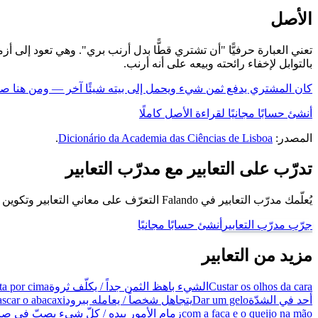
الأصل
تعني العبارة حرفيًّا "أن تشتري قطًّا بدل أرنب بري". وهي تعود إلى أ
بالتوابل لإخفاء رائحته وبيعه على أنه أرنب.
كان المشتري يدفع ثمن شيء ويحمل إلى بيته شيئًا آخر — ومن هنا 
أنشئ حسابًا مجانيًا لقراءة الأصل كاملًا
المصدر:
Dicionário da Academia das Ciências de Lisboa
.
تدرّب على التعابير مع مدرّب التعابير
يُعلّمك مدرّب التعابير في Falando التعرّف على معاني التعابير وتكوين جُمل باستخدامها، كي تتحدّث كبرازيلي.
جرّب مدرّب التعابير
أنشئ حسابًا مجانيًا
مزيد من التعابير
Custar os olhos da cara
الشيء باهظ الثمن جداً / يكلّف ثروة
ta por cima
أحد في الشدّة
Dar um gelo
يتجاهل شخصاً / يعامله ببرود
scar o abacaxi
com a faca e o queijo na mão
زمام الأمور بيده / كلّ شيء يصبّ في صا