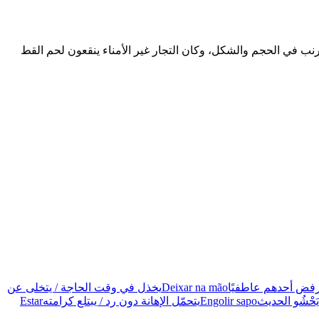
لأرنب في الحجم والشكل، وكان التجار غير الأمناء ينقعون لحم القط
فض أحدهم عاطفيًا
Deixar na mão
يخذل في وقت الحاجة / يتخلى عن
َحْشُو الحديث
Engolir sapo
يتحمّل الإهانة دون رد / يبتلع كرامته
Estar