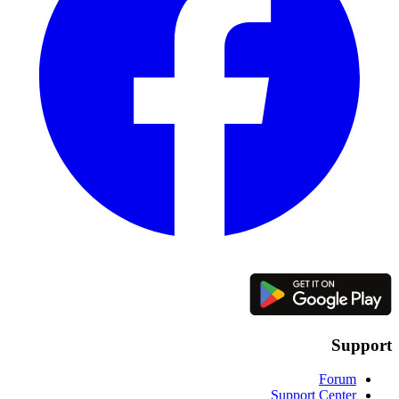
Support
Forum
Support Center