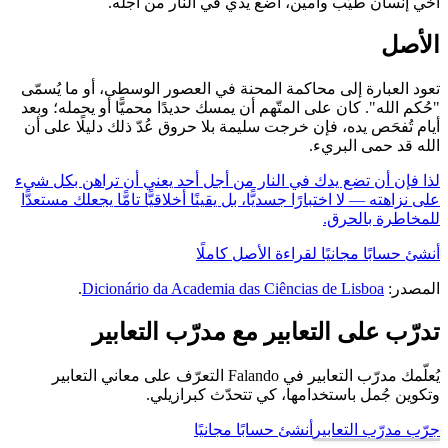
أخي إنسان طيّب وأمين، أضع يدي في النار من أجله.
الأصل
تعود العبارة إلى محاكمة المحنة في العصور الوسطى، أو ما يُسمّى
"حُكم الله". كان على المتّهم أن يمسك حديدًا محميًّا أو يحمله؛ وبعد
أيام تُفحَص يده، فإن خرجت سليمة بلا حروق عُدّ ذلك دليلًا على أن
الله قد حمى البريء.
لذا فإن أن تضع يدك في النار من أجل أحد يعني أن تراهن بكل شيء
على نزاهته — لا اختبارًا جسديًّا، بل يقينًا أخلاقيًّا تامًّا يجعلك مستعدًّا
للمخاطرة بالحرق.
أنشئ حسابًا مجانيًا لقراءة الأصل كاملًا
المصدر:
Dicionário da Academia das Ciências de Lisboa
.
تدرّب على التعابير مع مدرّب التعابير
يُعلّمك مدرّب التعابير في Falando التعرّف على معاني التعابير
وتكوين جُمل باستخدامها، كي تتحدّث كبرازيلي.
جرّب مدرّب التعابير
أنشئ حسابًا مجانيًا