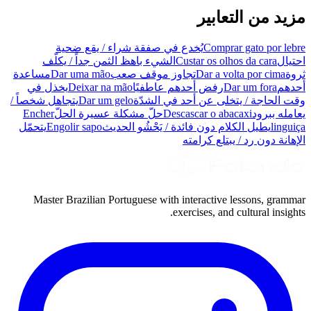
مزيد من التعابير
Comprar gato por lebre
يُخدع في صفقة شراء / يقع ضحية
احتيال
Custar os olhos da cara
الشيء باهظ الثمن جداً / يكلّف
ثروة
Dar a volta por cima
تجاوز موقف صعب
Dar uma mão
مساعدة
أحدهم
Dar um fora
رفض أحدهم عاطفيًا
Deixar na mão
يخذل في
وقت الحاجة / يتخلى عن أحد في الشدّة
Dar um gelo
يتجاهل شخصاً /
يعامله ببرود
Descascar o abacaxi
حلّ مشكلة عسيرة الحلّ
Encher
linguiça
يطيل الكلام دون فائدة / يَحْشُو الحديث
Engolir sapo
يتحمّل
الإهانة دون رد / يبتلع كرامته
Master Brazilian Portuguese with interactive lessons, grammar
exercises, and cultural insights.