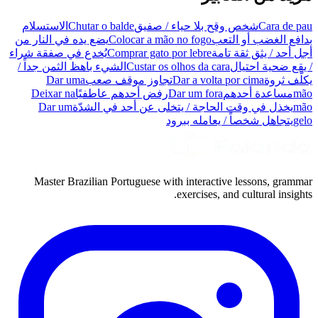
Cara de pau
شخص وقح بلا حياء / صفيق
Chutar o balde
الاستسلام
بدافع الغضب أو التعب
Colocar a mão no fogo
يضع يده في النار من
أجل أحد / يثق ثقة تامة
Comprar gato por lebre
يُخدع في صفقة شراء
/ يقع ضحية احتيال
Custar os olhos da cara
الشيء باهظ الثمن جداً /
يكلّف ثروة
Dar a volta por cima
تجاوز موقف صعب
Dar uma
mão
مساعدة أحدهم
Dar um fora
رفض أحدهم عاطفيًا
Deixar na
mão
يخذل في وقت الحاجة / يتخلى عن أحد في الشدّة
Dar um
gelo
يتجاهل شخصاً / يعامله ببرود
Master Brazilian Portuguese with interactive lessons, grammar
exercises, and cultural insights.