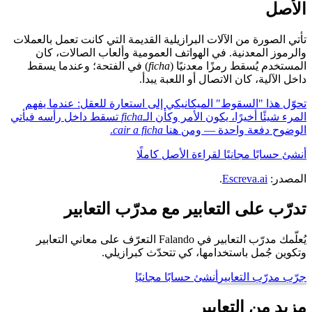
الأصل
تأتي الصورة من الآلات البرازيلية القديمة التي كانت تعمل بالعملات
والرموز المعدنية. في الهواتف العمومية وألعاب الصالات، كان
المستخدم يُسقط رمزًا معدنيًا (
ficha
) في الفتحة؛ وعندما يسقط
داخل الآلية، كان الاتصال أو اللعبة يبدأ.
تحوّل هذا "السقوط" الميكانيكي إلى استعارة للعقل: عندما يفهم
المرء شيئًا أخيرًا، يكون الأمر وكأن الـ
ficha
تسقط داخل رأسه فيأتي
الوضوح دفعة واحدة — ومن هنا
cair a ficha
.
أنشئ حسابًا مجانيًا لقراءة الأصل كاملًا
المصدر:
Escreva.ai
.
تدرّب على التعابير مع مدرّب التعابير
يُعلّمك مدرّب التعابير في Falando التعرّف على معاني التعابير
وتكوين جُمل باستخدامها، كي تتحدّث كبرازيلي.
جرّب مدرّب التعابير
أنشئ حسابًا مجانيًا
مزيد من التعابير