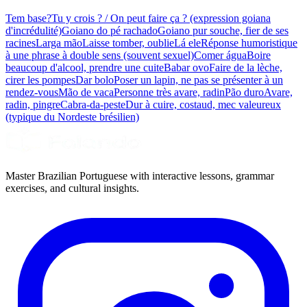
Tem base?
Tu y crois ? / On peut faire ça ? (expression goiana
d'incrédulité)
Goiano do pé rachado
Goiano pur souche, fier de ses
racines
Larga mão
Laisse tomber, oublie
Lá ele
Réponse humoristique
à une phrase à double sens (souvent sexuel)
Comer água
Boire
beaucoup d'alcool, prendre une cuite
Babar ovo
Faire de la lèche,
cirer les pompes
Dar bolo
Poser un lapin, ne pas se présenter à un
rendez-vous
Mão de vaca
Personne très avare, radin
Pão duro
Avare,
radin, pingre
Cabra-da-peste
Dur à cuire, costaud, mec valeureux
(typique du Nordeste brésilien)
Master Brazilian Portuguese with interactive lessons, grammar
exercises, and cultural insights.