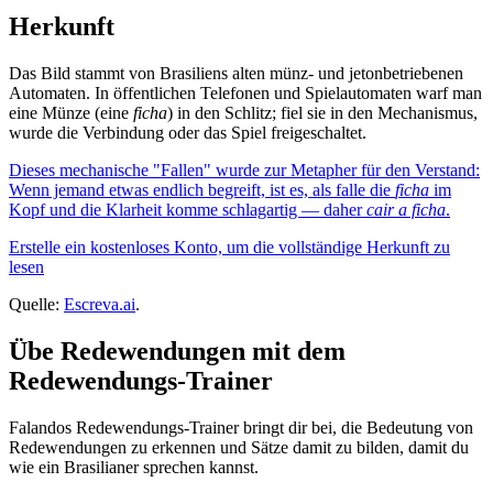
Herkunft
Das Bild stammt von Brasiliens alten münz- und jetonbetriebenen
Automaten. In öffentlichen Telefonen und Spielautomaten warf man
eine Münze (eine
ficha
) in den Schlitz; fiel sie in den Mechanismus,
wurde die Verbindung oder das Spiel freigeschaltet.
Dieses mechanische "Fallen" wurde zur Metapher für den Verstand:
Wenn jemand etwas endlich begreift, ist es, als falle die
ficha
im
Kopf und die Klarheit komme schlagartig — daher
cair a ficha
.
Erstelle ein kostenloses Konto, um die vollständige Herkunft zu
lesen
Quelle:
Escreva.ai
.
Übe Redewendungen mit dem
Redewendungs-Trainer
Falandos Redewendungs-Trainer bringt dir bei, die Bedeutung von
Redewendungen zu erkennen und Sätze damit zu bilden, damit du
wie ein Brasilianer sprechen kannst.