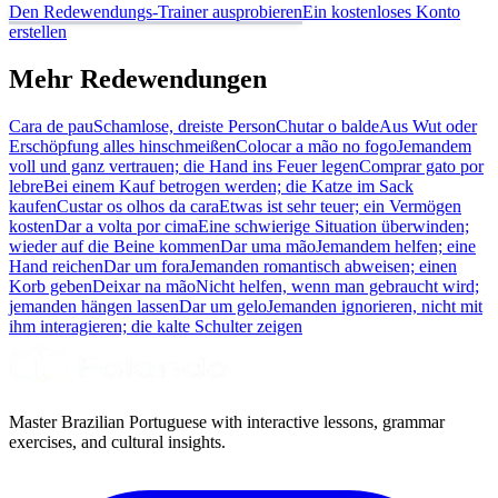
Den Redewendungs-Trainer ausprobieren
Ein kostenloses Konto
erstellen
Mehr Redewendungen
Cara de pau
Schamlose, dreiste Person
Chutar o balde
Aus Wut oder
Erschöpfung alles hinschmeißen
Colocar a mão no fogo
Jemandem
voll und ganz vertrauen; die Hand ins Feuer legen
Comprar gato por
lebre
Bei einem Kauf betrogen werden; die Katze im Sack
kaufen
Custar os olhos da cara
Etwas ist sehr teuer; ein Vermögen
kosten
Dar a volta por cima
Eine schwierige Situation überwinden;
wieder auf die Beine kommen
Dar uma mão
Jemandem helfen; eine
Hand reichen
Dar um fora
Jemanden romantisch abweisen; einen
Korb geben
Deixar na mão
Nicht helfen, wenn man gebraucht wird;
jemanden hängen lassen
Dar um gelo
Jemanden ignorieren, nicht mit
ihm interagieren; die kalte Schulter zeigen
Master Brazilian Portuguese with interactive lessons, grammar
exercises, and cultural insights.