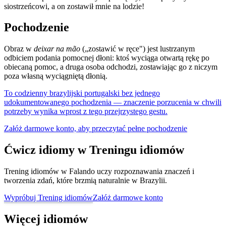
siostrzeńcowi, a on zostawił mnie na lodzie!
Pochodzenie
Obraz w
deixar na mão
(„zostawić w ręce") jest lustrzanym
odbiciem podania pomocnej dłoni: ktoś wyciąga otwartą rękę po
obiecaną pomoc, a druga osoba odchodzi, zostawiając go z niczym
poza własną wyciągniętą dłonią.
To codzienny brazylijski portugalski bez jednego
udokumentowanego pochodzenia — znaczenie porzucenia w chwili
potrzeby wynika wprost z tego przejrzystego gestu.
Załóż darmowe konto, aby przeczytać pełne pochodzenie
Ćwicz idiomy w Treningu idiomów
Trening idiomów w Falando uczy rozpoznawania znaczeń i
tworzenia zdań, które brzmią naturalnie w Brazylii.
Wypróbuj Trening idiomów
Załóż darmowe konto
Więcej idiomów