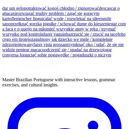
dar um gelo
potraktować kogoś chłodno / zignorować
descascar o
abacaxi
rozwiązać trudny problem / zająć się gorącym
kartoflem
encher linguiça
lać wodę / rozwlekać na siłę
engolir
sapo
przełknąć gorzką pigułkę / schować dumę do kieszeni
estar com
a faca e o queijo na mão
mieć wszystkie atuty w ręku / trzymać
wszystko pod kontrolą
fazer vaquinha
zrzucić się / rzucić na tacę
feito
cego em tiroteio
zagubiony jak dziecko we mgle / kompletnie
zdezorientowany
fazer vista grossa
przymknąć oko / udać, że się nie
widzi
ir pentear macaco
odczepić się / spadać na drzewo
jogar
conversa fora
uciąć sobie pogawędkę / pogaduszki o niczym
Master Brazilian Portuguese with interactive lessons, grammar
exercises, and cultural insights.