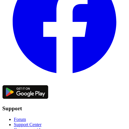
Support
Forum
Support Center