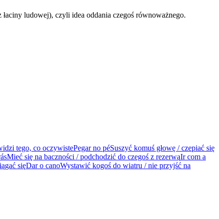
z łaciny ludowej), czyli idea oddania czegoś równoważnego.
idzi tego, co oczywiste
Pegar no pé
Suszyć komuś głowę / czepiać się
rás
Mieć się na baczności / podchodzić do czegoś z rezerwą
Ir com a
iągać się
Dar o cano
Wystawić kogoś do wiatru / nie przyjść na