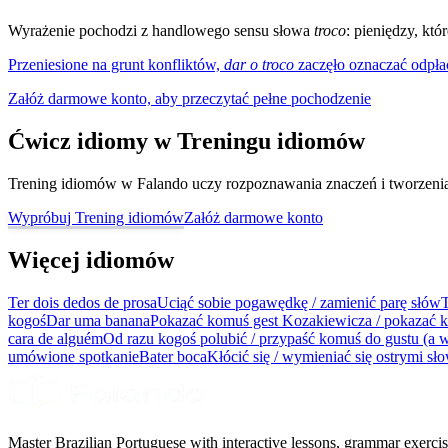
Wyrażenie pochodzi z handlowego sensu słowa
troco
: pieniędzy, któ
Przeniesione na grunt konfliktów,
dar o troco
zaczęło oznaczać odpła
Załóż darmowe konto, aby przeczytać pełne pochodzenie
Ćwicz idiomy w Treningu idiomów
Trening idiomów w Falando uczy rozpoznawania znaczeń i tworzenia z
Wypróbuj Trening idiomów
Załóż darmowe konto
Więcej idiomów
Ter dois dedos de prosa
Uciąć sobie pogawędkę / zamienić parę słów
T
kogoś
Dar uma banana
Pokazać komuś gest Kozakiewicza / pokazać 
cara de alguém
Od razu kogoś polubić / przypaść komuś do gustu (a 
umówione spotkanie
Bater boca
Kłócić się / wymieniać się ostrymi sł
Master Brazilian Portuguese with interactive lessons, grammar exercise