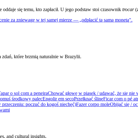
re oddaje się temu, kto zapłacił. U jego podstaw stoi czasownik
trocar
(
cenie za zniewagę w tej samej mierze — „odpłacić tą samą monetą".
dań, które brzmią naturalnie w Brazylii.
apar o sol com a peneira
Chować głowę w piasek / udawać, że się nie w
komuś środkowy palec
Engolir em seco
Przełknąć ślinę
Ficar com o pé at
w przeczeniu: poczuć do kogoś niechęć)
Fazer corpo mole
Obijać się / oc
owami
s, and cultural insights.