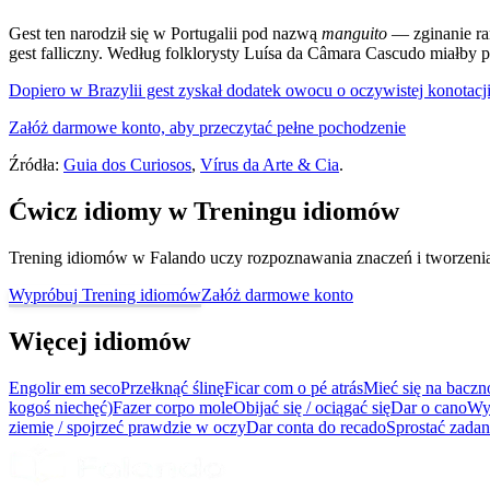
Gest ten narodził się w Portugalii pod nazwą
manguito
— zginanie ram
gest falliczny. Według folklorysty Luísa da Câmara Cascudo miałby 
Dopiero w Brazylii gest zyskał dodatek owocu o oczywistej konotacji
Załóż darmowe konto, aby przeczytać pełne pochodzenie
Źródła:
Guia dos Curiosos
,
Vírus da Arte & Cia
.
Ćwicz idiomy w Treningu idiomów
Trening idiomów w Falando uczy rozpoznawania znaczeń i tworzenia z
Wypróbuj Trening idiomów
Załóż darmowe konto
Więcej idiomów
Engolir em seco
Przełknąć ślinę
Ficar com o pé atrás
Mieć się na baczn
kogoś niechęć)
Fazer corpo mole
Obijać się / ociągać się
Dar o cano
Wys
ziemię / spojrzeć prawdzie w oczy
Dar conta do recado
Sprostać zadan