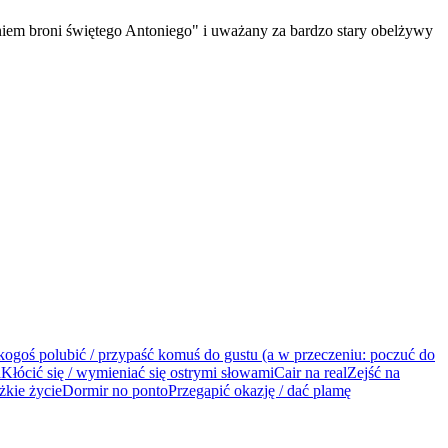
niem broni świętego Antoniego" i uważany za bardzo stary obelżywy
kogoś polubić / przypaść komuś do gustu (a w przeczeniu: poczuć do
a
Kłócić się / wymieniać się ostrymi słowami
Cair na real
Zejść na
ężkie życie
Dormir no ponto
Przegapić okazję / dać plamę