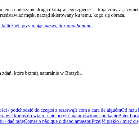
ienia i uderzanie drugą dłonią w jego zgięcie — kojarzony z „czynie
przedstawiać męski narząd skierowany ku temu, kogo się obraża.
 fallicznej, przyjmując nazwę
dar uma banana
.
dań, które brzmią naturalnie w Brazylii.
ości / podchodzić do czegoś z rezerwą
Ir com a cara de alguém
Od razu 
tawić kogoś do wiatru / nie przyjść na umówione spotkanie
Bater boc
iu / dać radę
Comer o pão que o diabo amassou
Przejść piekło / mieć ci