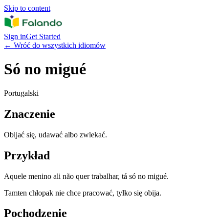
Skip to content
Sign in
Get Started
←
Wróć do wszystkich idiomów
Só no migué
Portugalski
Znaczenie
Obijać się, udawać albo zwlekać.
Przykład
Aquele menino ali não quer trabalhar, tá só no migué.
Tamten chłopak nie chce pracować, tylko się obija.
Pochodzenie