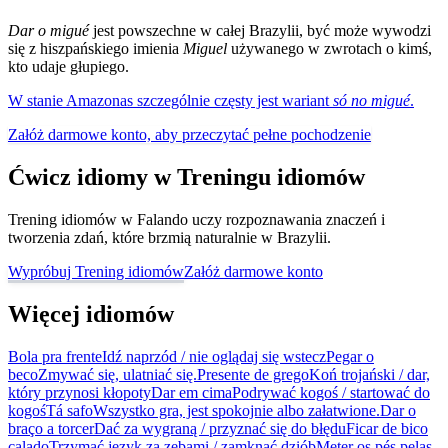
Dar o migué
jest powszechne w całej Brazylii, być może wywodzi
się z hiszpańskiego imienia
Miguel
używanego w zwrotach o kimś,
kto udaje głupiego.
W stanie Amazonas szczególnie częsty jest wariant
só no migué
.
Załóż darmowe konto, aby przeczytać pełne pochodzenie
Ćwicz idiomy w Treningu idiomów
Trening idiomów w Falando uczy rozpoznawania znaczeń i
tworzenia zdań, które brzmią naturalnie w Brazylii.
Wypróbuj Trening idiomów
Załóż darmowe konto
Więcej idiomów
Bola pra frente
Idź naprzód / nie oglądaj się wstecz
Pegar o
beco
Zmywać się, ulatniać się.
Presente de grego
Koń trojański / dar,
który przynosi kłopoty
Dar em cima
Podrywać kogoś / startować do
kogoś
Tá safo
Wszystko gra, jest spokojnie albo załatwione.
Dar o
braço a torcer
Dać za wygraną / przyznać się do błędu
Ficar de bico
calado
Trzymać język za zębami / zamknąć dziób
Meter os pés pelas