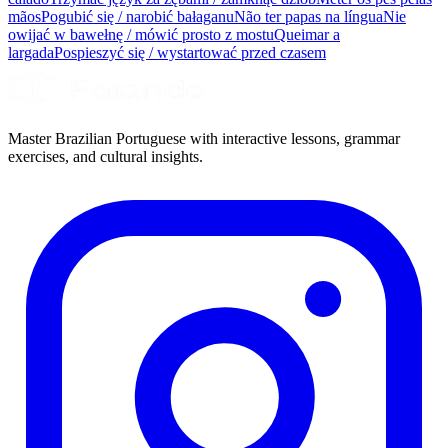
mãos
Pogubić się / narobić bałaganu
Não ter papas na língua
Nie
owijać w bawełnę / mówić prosto z mostu
Queimar a
largada
Pospieszyć się / wystartować przed czasem
Master Brazilian Portuguese with interactive lessons, grammar
exercises, and cultural insights.