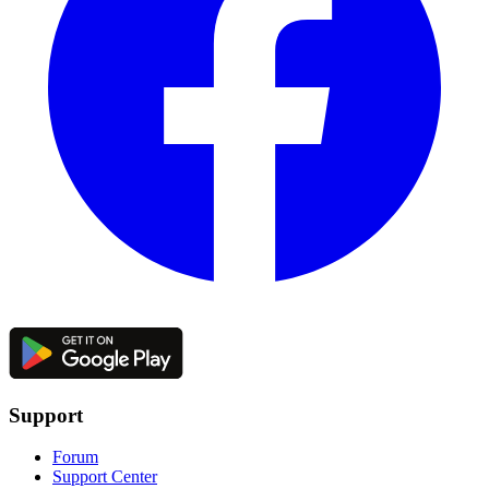
Support
Forum
Support Center