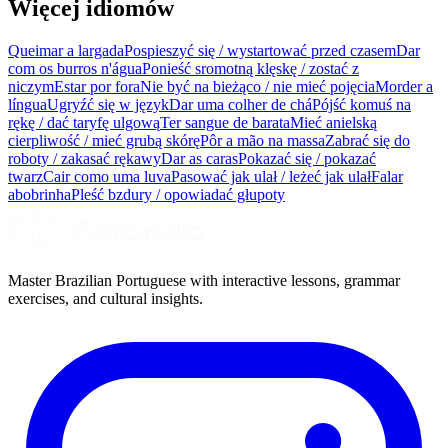
Więcej idiomów
Queimar a largada
Pospieszyć się / wystartować przed czasem
Dar
com os burros n'água
Ponieść sromotną klęskę / zostać z
niczym
Estar por fora
Nie być na bieżąco / nie mieć pojęcia
Morder a
língua
Ugryźć się w język
Dar uma colher de chá
Pójść komuś na
rękę / dać taryfę ulgową
Ter sangue de barata
Mieć anielską
cierpliwość / mieć grubą skórę
Pôr a mão na massa
Zabrać się do
roboty / zakasać rękawy
Dar as caras
Pokazać się / pokazać
twarz
Cair como uma luva
Pasować jak ulał / leżeć jak ulał
Falar
abobrinha
Pleść bzdury / opowiadać głupoty
Master Brazilian Portuguese with interactive lessons, grammar
exercises, and cultural insights.