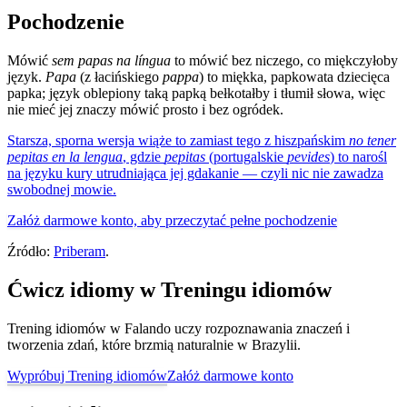
Pochodzenie
Mówić
sem papas na língua
to mówić bez niczego, co miękczyłoby
język.
Papa
(z łacińskiego
pappa
) to miękka, papkowata dziecięca
papka; język oblepiony taką papką bełkotałby i tłumił słowa, więc
nie mieć jej znaczy mówić prosto i bez ogródek.
Starsza, sporna wersja wiąże to zamiast tego z hiszpańskim
no tener
pepitas en la lengua
, gdzie
pepitas
(portugalskie
pevides
) to narośl
na języku kury utrudniająca jej gdakanie — czyli nic nie zawadza
swobodnej mowie.
Załóż darmowe konto, aby przeczytać pełne pochodzenie
Źródło:
Priberam
.
Ćwicz idiomy w Treningu idiomów
Trening idiomów w Falando uczy rozpoznawania znaczeń i
tworzenia zdań, które brzmią naturalnie w Brazylii.
Wypróbuj Trening idiomów
Załóż darmowe konto