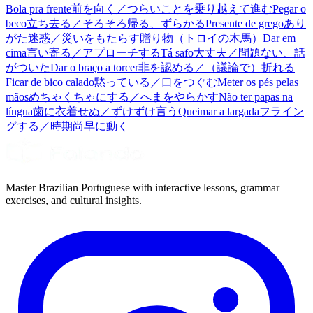
Bola pra frente
前を向く／つらいことを乗り越えて進む
Pegar o
beco
立ち去る／そろそろ帰る、ずらかる
Presente de grego
あり
がた迷惑／災いをもたらす贈り物（トロイの木馬）
Dar em
cima
言い寄る／アプローチする
Tá safo
大丈夫／問題ない、話
がついた
Dar o braço a torcer
非を認める／（議論で）折れる
Ficar de bico calado
黙っている／口をつぐむ
Meter os pés pelas
mãos
めちゃくちゃにする／へまをやらかす
Não ter papas na
língua
歯に衣着せぬ／ずけずけ言う
Queimar a largada
フライン
グする／時期尚早に動く
Master Brazilian Portuguese with interactive lessons, grammar
exercises, and cultural insights.