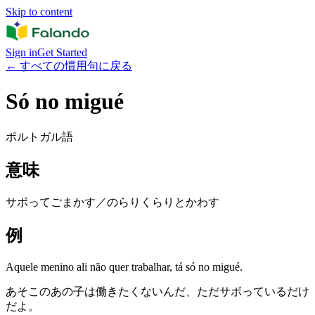
Skip to content
Sign in
Get Started
←
すべての慣用句に戻る
Só no migué
ポルトガル語
意味
サボってごまかす／のらりくらりとかわす
例
Aquele menino ali não quer trabalhar, tá só no migué.
あそこのあの子は働きたくないんだ、ただサボっているだけ
だよ。