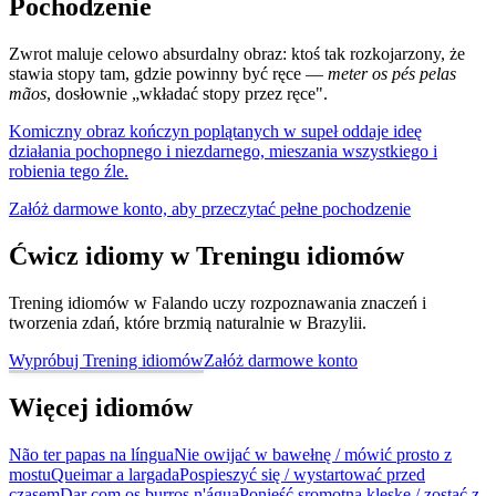
Pochodzenie
Zwrot maluje celowo absurdalny obraz: ktoś tak rozkojarzony, że
stawia stopy tam, gdzie powinny być ręce —
meter os pés pelas
mãos
, dosłownie „wkładać stopy przez ręce".
Komiczny obraz kończyn poplątanych w supeł oddaje ideę
działania pochopnego i niezdarnego, mieszania wszystkiego i
robienia tego źle.
Załóż darmowe konto, aby przeczytać pełne pochodzenie
Ćwicz idiomy w Treningu idiomów
Trening idiomów w Falando uczy rozpoznawania znaczeń i
tworzenia zdań, które brzmią naturalnie w Brazylii.
Wypróbuj Trening idiomów
Załóż darmowe konto
Więcej idiomów
Não ter papas na língua
Nie owijać w bawełnę / mówić prosto z
mostu
Queimar a largada
Pospieszyć się / wystartować przed
czasem
Dar com os burros n'água
Ponieść sromotną klęskę / zostać z