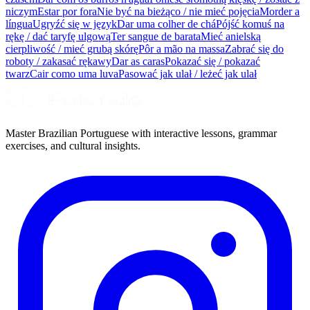
niczym
Estar por fora
Nie być na bieżąco / nie mieć pojęcia
Morder a
língua
Ugryźć się w język
Dar uma colher de chá
Pójść komuś na
rękę / dać taryfę ulgową
Ter sangue de barata
Mieć anielską
cierpliwość / mieć grubą skórę
Pôr a mão na massa
Zabrać się do
roboty / zakasać rękawy
Dar as caras
Pokazać się / pokazać
twarz
Cair como uma luva
Pasować jak ulał / leżeć jak ulał
Master Brazilian Portuguese with interactive lessons, grammar
exercises, and cultural insights.