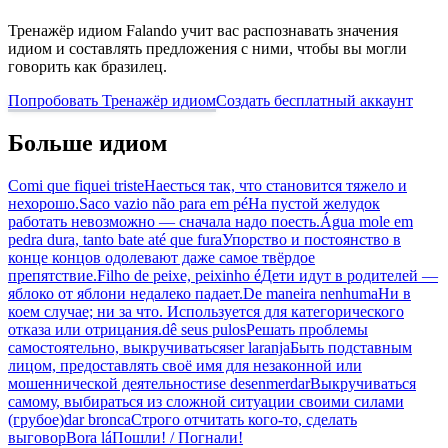
Тренажёр идиом Falando учит вас распознавать значения
идиом и составлять предложения с ними, чтобы вы могли
говорить как бразилец.
Попробовать Тренажёр идиом
Создать бесплатный аккаунт
Больше идиом
Comi que fiquei triste
Наесться так, что становится тяжело и
нехорошо.
Saco vazio não para em pé
На пустой желудок
работать невозможно — сначала надо поесть.
Água mole em
pedra dura, tanto bate até que fura
Упорство и постоянство в
конце концов одолевают даже самое твёрдое
препятствие.
Filho de peixe, peixinho é
Дети идут в родителей —
яблоко от яблони недалеко падает.
De maneira nenhuma
Ни в
коем случае; ни за что. Используется для категорического
отказа или отрицания.
dê seus pulos
Решать проблемы
самостоятельно, выкручиваться
ser laranja
Быть подставным
лицом, предоставлять своё имя для незаконной или
мошеннической деятельности
se desenmerdar
Выкручиваться
самому, выбираться из сложной ситуации своими силами
(грубое)
dar bronca
Строго отчитать кого-то, сделать
выговор
Bora lá
Пошли! / Погнали!