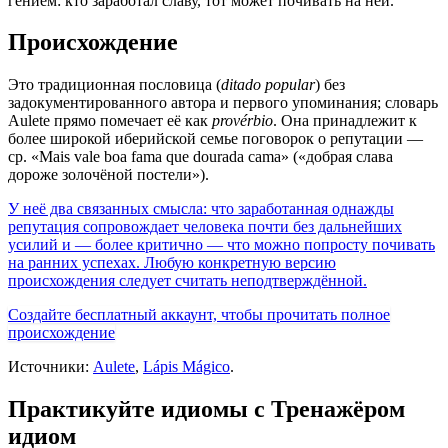
гением: кто заработал славу, тот может почивать на ней.
Происхождение
Это традиционная пословица (
ditado popular
) без
задокументированного автора и первого упоминания; словарь
Aulete прямо помечает её как
provérbio
. Она принадлежит к
более широкой иберийской семье поговорок о репутации —
ср. «Mais vale boa fama que dourada cama» («добрая слава
дороже золочёной постели»).
У неё два связанных смысла: что заработанная однажды
репутация сопровождает человека почти без дальнейших
усилий и — более критично — что можно попросту почивать
на ранних успехах. Любую конкретную версию
происхождения следует считать неподтверждённой.
Создайте бесплатный аккаунт, чтобы прочитать полное
происхождение
Источники:
Aulete
,
Lápis Mágico
.
Практикуйте идиомы с Тренажёром
идиом