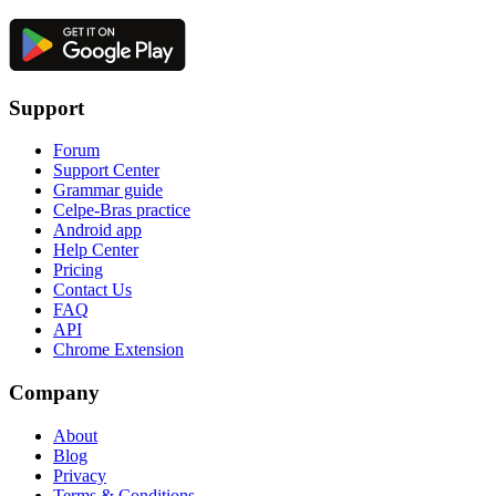
Support
Forum
Support Center
Grammar guide
Celpe-Bras practice
Android app
Help Center
Pricing
Contact Us
FAQ
API
Chrome Extension
Company
About
Blog
Privacy
Terms & Conditions