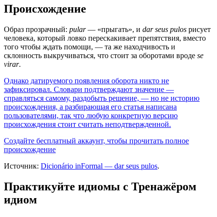
Происхождение
Образ прозрачный:
pular
— «прыгать», и
dar seus pulos
рисует
человека, который ловко перескакивает препятствия, вместо
того чтобы ждать помощи, — та же находчивость и
склонность выкручиваться, что стоит за оборотами вроде
se
virar
.
Однако датируемого появления оборота никто не
зафиксировал. Словари подтверждают значение —
справляться самому, раздобыть решение, — но не историю
происхождения, а разбирающая его статья написана
пользователями, так что любую конкретную версию
происхождения стоит считать неподтвержденной.
Создайте бесплатный аккаунт, чтобы прочитать полное
происхождение
Источник:
Dicionário inFormal — dar seus pulos
.
Практикуйте идиомы с Тренажёром
идиом