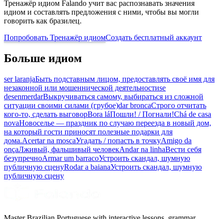
Тренажёр идиом Falando учит вас распознавать значения
идиом и составлять предложения с ними, чтобы вы могли
говорить как бразилец.
Попробовать Тренажёр идиом
Создать бесплатный аккаунт
Больше идиом
ser laranja
Быть подставным лицом, предоставлять своё имя для
незаконной или мошеннической деятельности
se
desenmerdar
Выкручиваться самому, выбираться из сложной
ситуации своими силами (грубое)
dar bronca
Строго отчитать
кого-то, сделать выговор
Bora lá
Пошли! / Погнали!
Chá de casa
nova
Новоселье — праздник по случаю переезда в новый дом,
на который гости приносят полезные подарки для
дома.
Acertar na mosca
Угадать / попасть в точку
Amigo da
onça
Лживый, фальшивый человек
Andar na linha
Вести себя
безупречно
Armar um barraco
Устроить скандал, шумную
публичную сцену
Rodar a baiana
Устроить скандал, шумную
публичную сцену
Master Brazilian Portuguese with interactive lessons, grammar