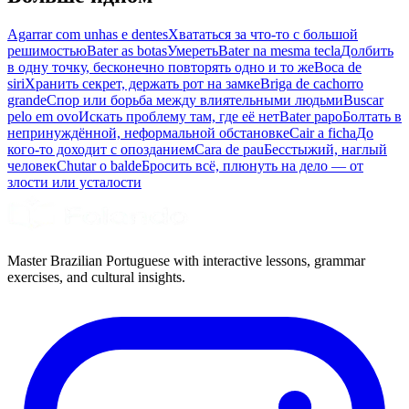
Agarrar com unhas e dentes
Хвататься за что-то с большой
решимостью
Bater as botas
Умереть
Bater na mesma tecla
Долбить
в одну точку, бесконечно повторять одно и то же
Boca de
siri
Хранить секрет, держать рот на замке
Briga de cachorro
grande
Спор или борьба между влиятельными людьми
Buscar
pelo em ovo
Искать проблему там, где её нет
Bater papo
Болтать в
непринуждённой, неформальной обстановке
Cair a ficha
До
кого-то доходит с опозданием
Cara de pau
Бесстыжий, наглый
человек
Chutar o balde
Бросить всё, плюнуть на дело — от
злости или усталости
Master Brazilian Portuguese with interactive lessons, grammar
exercises, and cultural insights.