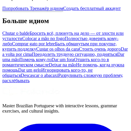
Попробовать Тренажёр идиом
Создать бесплатный аккаунт
Больше идиом
Chutar o balde
Бросить всё, плюнуть на дело — от злости или
усталости
Colocar a mão no fogo
Полностью доверять кому-
либо
Comprar gato por lebre
Быть обманутым при покупке,
купить подделку
Custar os olhos da cara
Стоить очень дорого
Dar
a volta por cima
Преодолеть трудную ситуацию, подняться
Dar
uma mão
Помочь кому-то
Dar um fora
Отшить кого-то в
романтическом смысле
Deixar na mão
Не помочь, когда нужна
помощь
Dar um gelo
Игнорировать кого-то, не
общаться
Descascar o abacaxi
Разруливать сложную проблему,
расхлёбывать
Master Brazilian Portuguese with interactive lessons, grammar
exercises, and cultural insights.