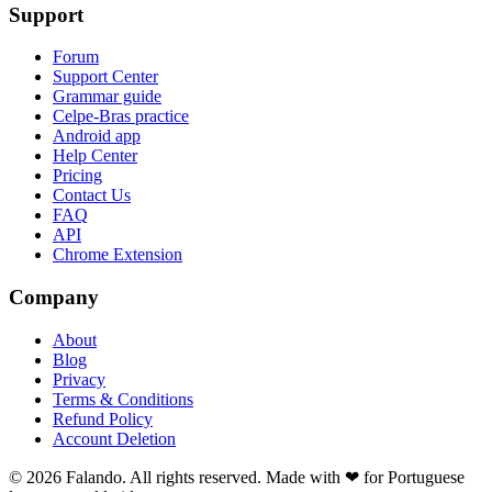
Support
Forum
Support Center
Grammar guide
Celpe-Bras practice
Android app
Help Center
Pricing
Contact Us
FAQ
API
Chrome Extension
Company
About
Blog
Privacy
Terms & Conditions
Refund Policy
Account Deletion
© 2026 Falando. All rights reserved. Made with ❤ for Portuguese