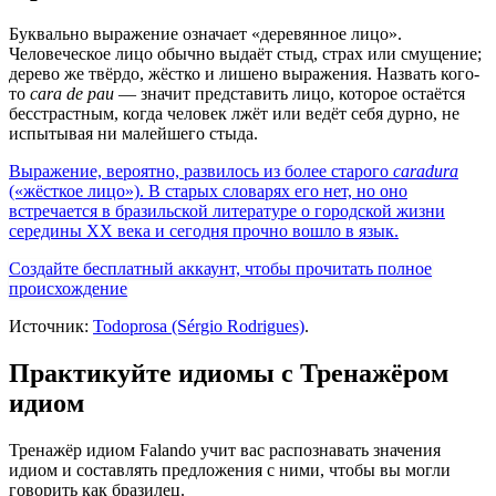
Буквально выражение означает «деревянное лицо».
Человеческое лицо обычно выдаёт стыд, страх или смущение;
дерево же твёрдо, жёстко и лишено выражения. Назвать кого-
то
cara de pau
— значит представить лицо, которое остаётся
бесстрастным, когда человек лжёт или ведёт себя дурно, не
испытывая ни малейшего стыда.
Выражение, вероятно, развилось из более старого
caradura
(«жёсткое лицо»). В старых словарях его нет, но оно
встречается в бразильской литературе о городской жизни
середины XX века и сегодня прочно вошло в язык.
Создайте бесплатный аккаунт, чтобы прочитать полное
происхождение
Источник:
Todoprosa (Sérgio Rodrigues)
.
Практикуйте идиомы с Тренажёром
идиом
Тренажёр идиом Falando учит вас распознавать значения
идиом и составлять предложения с ними, чтобы вы могли
говорить как бразилец.