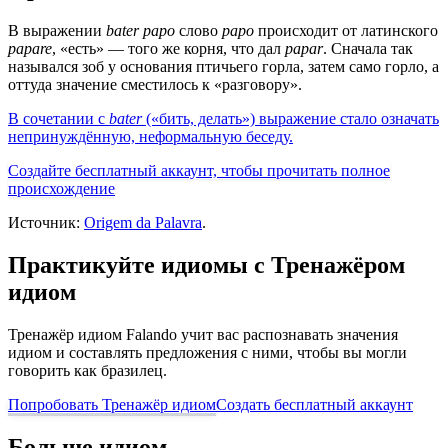
В выражении
bater papo
слово
papo
происходит от латинского
papare
, «есть» — того же корня, что дал
papar
. Сначала так
назывался зоб у основания птичьего горла, затем само горло, а
оттуда значение сместилось к «разговору».
В сочетании с
bater
(«бить, делать») выражение стало означать
непринуждённую, неформальную беседу.
Создайте бесплатный аккаунт, чтобы прочитать полное
происхождение
Источник:
Origem da Palavra
.
Практикуйте идиомы с Тренажёром
идиом
Тренажёр идиом Falando учит вас распознавать значения
идиом и составлять предложения с ними, чтобы вы могли
говорить как бразилец.
Попробовать Тренажёр идиом
Создать бесплатный аккаунт
Больше идиом