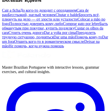
Cair a ficha
До кого-то доходит с опозданием
Cara de
pau
Бесстыжий, наглый человек
Chutar o balde
Бросить всё,
плюнуть на дело — от злости или усталости
Colocar a mão no
fogo
Полностью доверять кому-либо
Comprar gato por lebre
Быть
обманутым при покупке, купить подделку
Custar os olhos da
cara
Стоить очень дорого
Dar a volta por cima
Преодолеть
трудную ситуацию, подняться
Dar uma mão
Помочь кому-то
Dar
um fora
Отшить кого-то в романтическом смысле
Deixar na
mão
Не помочь, когда нужна помощь
Master Brazilian Portuguese with interactive lessons, grammar
exercises, and cultural insights.