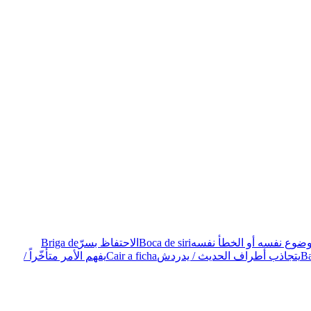
وضوع نفسه أو الخطأ نفسه
Boca de siri
الاحتفاظ بسرّ
Briga de
Ba
يتجاذب أطراف الحديث / يدردش
Cair a ficha
يفهم الأمر متأخّراً /