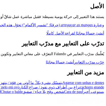
الأصل
يستند هذا التعبير إلى حركة يومية بسيطة: فقبل مباشرة عمل شاقّ أو م
وعبارة
arregaçar as mangas
(حرفيًا: "تشمير الأكمام") تحوّل هذه ال
أنشئ حسابًا مجانيًا لقراءة الأصل كاملًا
تدرّب على التعابير مع مدرّب التعابير
يُعلّمك مدرّب التعابير في Falando التعرّف على معاني التعابير وتكوين جُمل باستخدامها، كي تتحدّث كبرازيلي.
جرّب مدرّب التعابير
أنشئ حسابًا مجانيًا
مزيد من التعابير
Agarrar com unhas e dentes
يتمسّك بشيء بكلّ ما أوتي من قوّة / ينتهز
cachorro grande
نزاع بين أطراف ذوي نفوذ / صراع الكبار
 pelo em ovo
يستوعب أخيراً
Cara de pau
شخص وقح بلا حياء / صفيق
Chutar o balde
ا