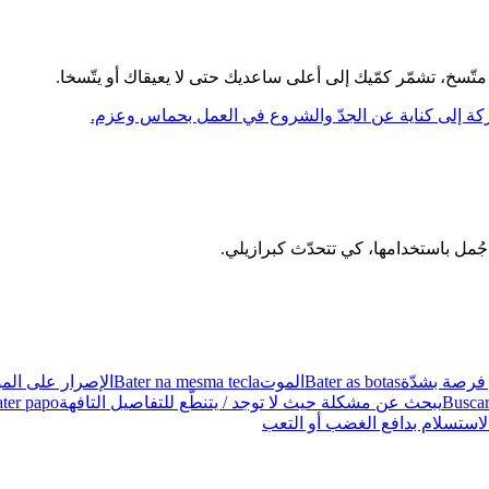
تّسخ، تشمّر كمّيك إلى أعلى ساعديك حتى لا يعيقاك أو يتّسخا.
حركة إلى كناية عن الجدّ والشروع في العمل بحماس وعزم.
 فرصة بشدّة
Bater as botas
الموت
Bater na mesma tecla
الإصرار على الم
Buscar
يبحث عن مشكلة حيث لا توجد / يتنطّع للتفاصيل التافهة
ter papo
لاستسلام بدافع الغضب أو التعب