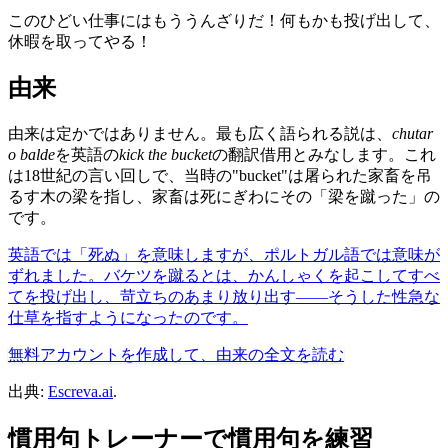
このひどい仕事にはもううんざりだ！何もかも投げ出して、
休暇を取ってやる！
由来
由来は定かではありません。最も広く語られる説は、
chutar
o balde
を英語の
kick the bucket
の翻訳借用とみなします。これ
は18世紀の言い回しで、当時の"bucket"は屠られた家畜を吊
るす木の梁を指し、家畜は死にぎわにその「梁を蹴った」の
です。
英語では「死ぬ」を意味しますが、ポルトガル語では意味が
ずれました。バケツを蹴るとは、かんしゃくを起こしてすべ
てを投げ出し、苛立ちのあまり放り出す——そうした性急な
仕草を指すようになったのです。
無料アカウントを作成して、由来の全文を読む
出典:
Escreva.ai
.
慣用句トレーナーで慣用句を練習