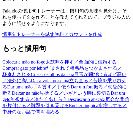
Falandoの慣用句トレーナーは、慣用句の意味を見分け、そ
れを使って文を作ることを教えてくれるので、ブラジル人の
ように話せるようになります。
慣用句トレーナーを試す
無料アカウントを作成
もっと慣用句
Colocar a mão no fogo
太鼓判を押す／全面的に信頼する
Comprar gato por lebre
だまされて粗悪品をつかまされる／一
杯食わされる
Custar os olhos da cara
目玉が飛び出るほど高い
／法外に高い
Dar a volta por cima
立ち直る／苦境を乗り越え
る
Dar uma mão
手を貸す／手伝う
Dar um fora
振る／恋愛的に
断る
Deixar na mão
見捨てる／いざという時に裏切る
Dar um
gelo
無視する／冷たくあしらう
Descascar o abacaxi
厄介な問題
を片付ける／難題を引き受ける
Encher linguiça
水増しする／
中身のない話で間を埋める