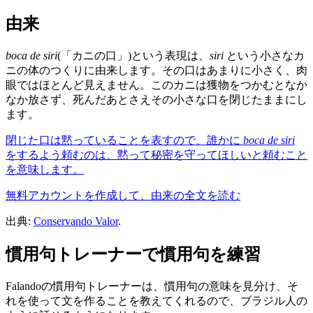
由来
boca de siri
(「カニの口」)という表現は、
siri
という小さなカ
ニの体のつくりに由来します。その口はあまりに小さく、肉
眼ではほとんど見えません。このカニは獲物をつかむとなか
なか放さず、死んだあとさえその小さな口を閉じたままにし
ます。
閉じた口は黙っていることを表すので、誰かに
boca de siri
をするよう頼むのは、黙って秘密を守ってほしいと頼むこと
を意味します。
無料アカウントを作成して、由来の全文を読む
出典:
Conservando Valor
.
慣用句トレーナーで慣用句を練習
Falandoの慣用句トレーナーは、慣用句の意味を見分け、そ
れを使って文を作ることを教えてくれるので、ブラジル人の