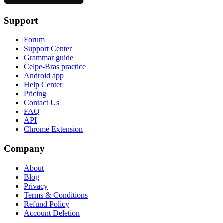
Support
Forum
Support Center
Grammar guide
Celpe-Bras practice
Android app
Help Center
Pricing
Contact Us
FAQ
API
Chrome Extension
Company
About
Blog
Privacy
Terms & Conditions
Refund Policy
Account Deletion