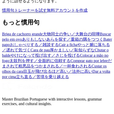
ように話せるようになります。
慣用句トレーナーを試す
無料アカウントを作成
もっと慣用句
Briga de cachorro grande
大物同士の争い／大舞台の喧嘩
Buscar
pelo em ovo
ありもしないあらを探す／重箱の隅をつつく
Bater
papo
おしゃべりする／雑談する
Cair a ficha
やっと腑に落ちる
／遅れて気づく
Cara de pau
厚かましい／恥知らずな
Chutar o
balde
やけになって投げ出す／さじを投げる
Colocar a mão no
fogo
太鼓判を押す／全面的に信頼する
Comprar gato por lebre
だ
まされて粗悪品をつかまされる／一杯食わされる
Custar os
olhos da cara
目玉が飛び出るほど高い／法外に高い
Dar a volta
por cima
立ち直る／苦境を乗り越える
Master Brazilian Portuguese with interactive lessons, grammar
exercises, and cultural insights.