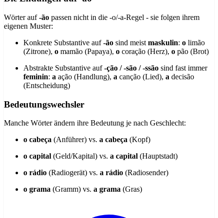
Wörter auf
-ão
passen nicht in die -o/-a-Regel - sie folgen ihrem
eigenen Muster:
Konkrete Substantive auf
-ão
sind meist
maskulin
:
o
limão
(Zitrone),
o
mamão (Papaya),
o
coração (Herz),
o
pão (Brot)
Abstrakte Substantive auf
-ção / -são / -ssão
sind fast immer
feminin
:
a
ação (Handlung),
a
canção (Lied),
a
decisão
(Entscheidung)
Bedeutungswechsler
Manche Wörter ändern ihre Bedeutung je nach Geschlecht:
o cabeça
(Anführer) vs.
a cabeça
(Kopf)
o capital
(Geld/Kapital) vs.
a capital
(Hauptstadt)
o rádio
(Radiogerät) vs.
a rádio
(Radiosender)
o grama
(Gramm) vs.
a grama
(Gras)