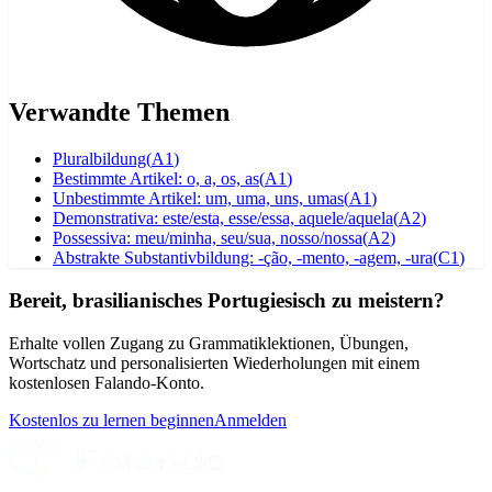
Verwandte Themen
Pluralbildung
(
A1
)
Bestimmte Artikel: o, a, os, as
(
A1
)
Unbestimmte Artikel: um, uma, uns, umas
(
A1
)
Demonstrativa: este/esta, esse/essa, aquele/aquela
(
A2
)
Possessiva: meu/minha, seu/sua, nosso/nossa
(
A2
)
Abstrakte Substantivbildung: -ção, -mento, -agem, -ura
(
C1
)
Bereit, brasilianisches Portugiesisch zu meistern?
Erhalte vollen Zugang zu Grammatiklektionen, Übungen,
Wortschatz und personalisierten Wiederholungen mit einem
kostenlosen Falando-Konto.
Kostenlos zu lernen beginnen
Anmelden