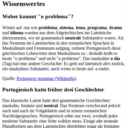
Wissenswertes
Woher kommt "o problema"?
Wörter auf -ma wie
problema
,
sistema
,
tema
,
programa
,
drama
und
idioma
wurden aus dem Altgriechischen ins Lateinische
übernommen, wo sie grammatisch
neutrale
Substantive waren. Als
das Neutrum im Lateinischen in den romanischen Sprachen in
Maskulinum und Femininum aufging, ordnete Portugiesisch diese
griechischen Lehnwörter dem Maskulinum zu - deshalb heißt es
heute "o problema" und nicht "a problema". Das maskuline
o dia
(Tag) hat eine andere Geschichte: Es geht auf lateinisch
dies
zurück,
ein maskulines Substantiv, auch wenn es heute auf -a endet.
Quelle:
Portuguese grammar (Wikipedia)
.
Portugiesisch hatte früher drei Geschlechter
Das klassische Latein hatte drei grammatische Geschlechter:
maskulin, feminin und
neutral
. Das Neutrum verschwand jedoch
nach und nach im Vulgärlatein und in seinen romanischen
Nachfolgesprachen. Portugiesisch erbte nur zwei, weshalb jedes
moderne Substantiv eine Seite wählen muss. Einige alte neutrale
Pluralformen aus dem Lateinischen überlebten sogar als feminine