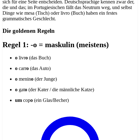
sich für eine Seite entscheiden. Deutschsprachige kennen zwar der,
die und das; im Portugiesischen fällt das Neutrum weg, und selbst
Dinge wie mesa (Tisch) oder livro (Buch) haben ein festes
grammatisches Geschlecht.
Die goldenen Regeln
Regel 1: -o = maskulin (meistens)
o
livr
o
(das Buch)
o
carr
o
(das Auto)
o
menin
o
(der Junge)
o
gat
o
(der Kater / die männliche Katze)
um
cop
o
(ein Glas/Becher)