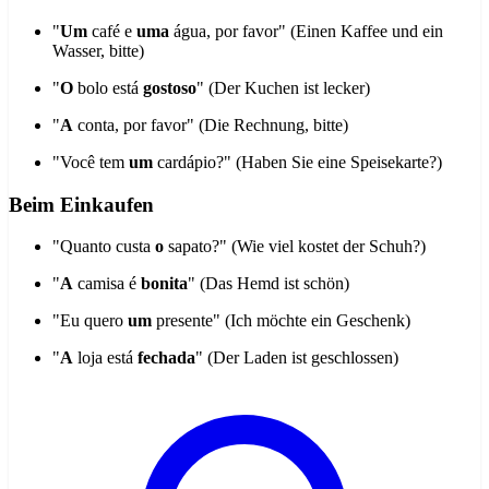
"
Um
café e
uma
água, por favor" (Einen Kaffee und ein
Wasser, bitte)
"
O
bolo está
gostoso
" (Der Kuchen ist lecker)
"
A
conta, por favor" (Die Rechnung, bitte)
"Você tem
um
cardápio?" (Haben Sie eine Speisekarte?)
Beim Einkaufen
"Quanto custa
o
sapato?" (Wie viel kostet der Schuh?)
"
A
camisa é
bonita
" (Das Hemd ist schön)
"Eu quero
um
presente" (Ich möchte ein Geschenk)
"
A
loja está
fechada
" (Der Laden ist geschlossen)