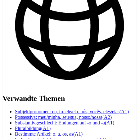
Verwandte Themen
Subjektpronomen: eu, tu, ele/ela, nós, vocês, eles/elas
(
A1
)
Possessiva: meu/minha, seu/sua, nosso/nossa
(
A2
)
Substantivgeschlecht: Endungen auf -o und -a
(
A1
)
Pluralbildung
(
A1
)
Bestimmte Artikel: o, a, os, as
(
A1
)