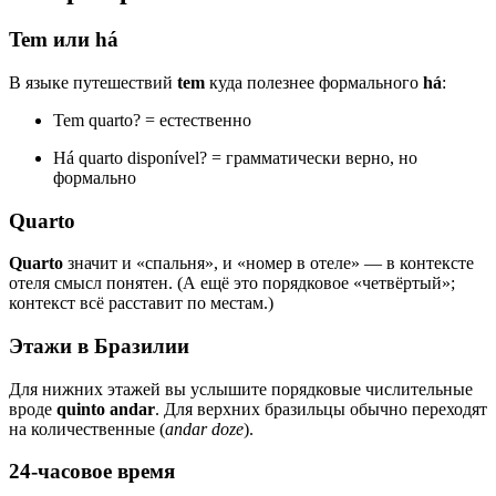
Tem или há
В языке путешествий
tem
куда полезнее формального
há
:
Tem quarto? = естественно
Há quarto disponível? = грамматически верно, но
формально
Quarto
Quarto
значит и «спальня», и «номер в отеле» — в контексте
отеля смысл понятен. (А ещё это порядковое «четвёртый»;
контекст всё расставит по местам.)
Этажи в Бразилии
Для нижних этажей вы услышите порядковые числительные
вроде
quinto andar
. Для верхних бразильцы обычно переходят
на количественные (
andar doze
).
24-часовое время