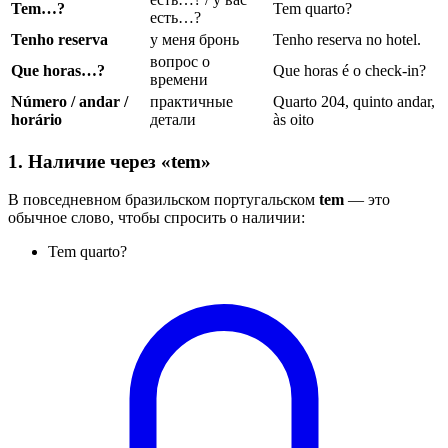
Tem…?
Tem quarto?
есть…?
Tenho reserva
у меня бронь
Tenho reserva no hotel.
вопрос о
Que horas…?
Que horas é o check-in?
времени
Número / andar /
практичные
Quarto 204, quinto andar,
horário
детали
às oito
1. Наличие через «tem»
В повседневном бразильском португальском
tem
— это
обычное слово, чтобы спросить о наличии:
Tem quarto?