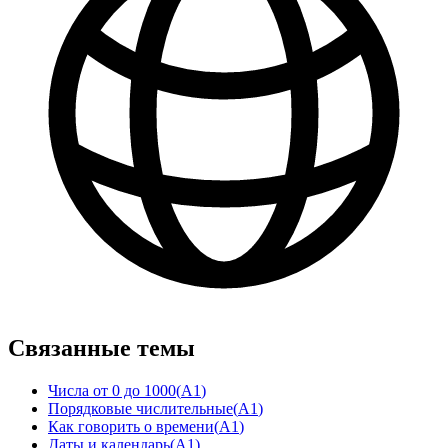
Связанные темы
Числа от 0 до 1000
(
A1
)
Порядковые числительные
(
A1
)
Как говорить о времени
(
A1
)
Даты и календарь
(
A1
)