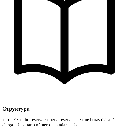
Структура
tem…? · tenho reserva · queria reservar… · que horas é / sai /
chega…? · quarto número…, andar…, às…