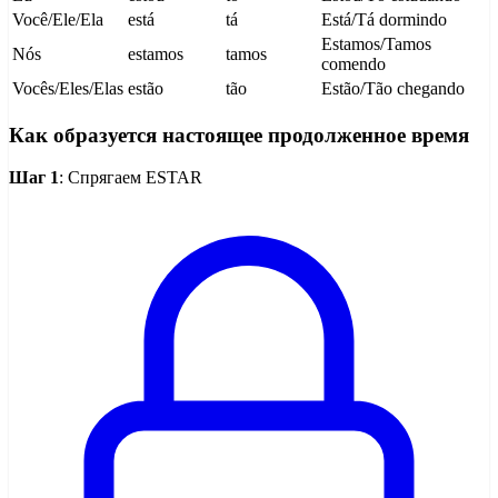
Você/Ele/Ela
está
tá
Está/Tá dormindo
Estamos/Tamos
Nós
estamos
tamos
comendo
Vocês/Eles/Elas
estão
tão
Estão/Tão chegando
Как образуется настоящее продолженное время
Шаг 1
: Спрягаем ESTAR