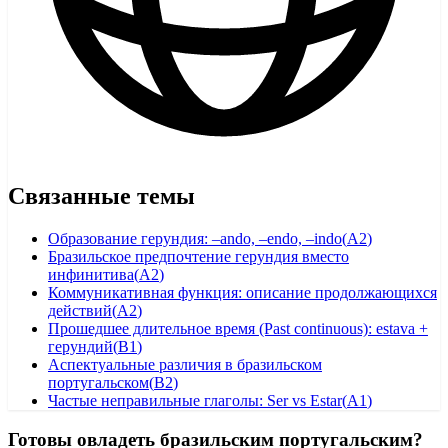
Связанные темы
Образование герундия: –ando, –endo, –indo
(
A2
)
Бразильское предпочтение герундия вместо
инфинитива
(
A2
)
Коммуникативная функция: описание продолжающихся
действий
(
A2
)
Прошедшее длительное время (Past continuous): estava +
герундий
(
B1
)
Аспектуальные различия в бразильском
португальском
(
B2
)
Частые неправильные глаголы: Ser vs Estar
(
A1
)
Готовы овладеть бразильским португальским?