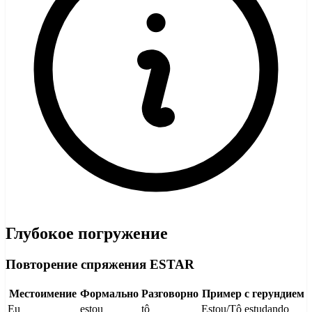
Глубокое погружение
Повторение спряжения ESTAR
Местоимение
Формально
Разговорно
Пример с герундием
Eu
estou
tô
Estou/Tô estudando