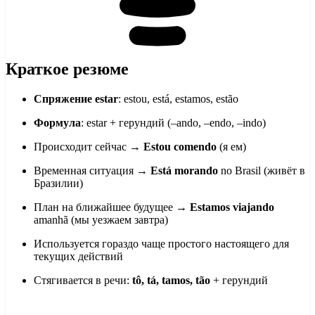
Краткое резюме
Спряжение estar
: estou, está, estamos, estão
Формула
: estar + герундий (–ando, –endo, –indo)
Происходит сейчас →
Estou comendo
(я ем)
Временная ситуация →
Está morando
no Brasil (живёт в
Бразилии)
План на ближайшее будущее →
Estamos viajando
amanhã (мы уезжаем завтра)
Используется гораздо чаще простого настоящего для
текущих действий
Стягивается в речи:
tô, tá, tamos, tão
+ герундий