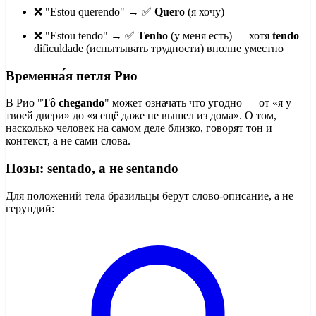
❌ "Estou querendo" → ✅
Quero
(я хочу)
❌ "Estou tendo" → ✅
Tenho
(у меня есть) — хотя
tendo
dificuldade (испытывать трудности) вполне уместно
Временна́я петля Рио
В Рио "
Tô chegando
" может означать что угодно — от «я у
твоей двери» до «я ещё даже не вышел из дома». О том,
насколько человек на самом деле близко, говорят тон и
контекст, а не сами слова.
Позы: sentado, а не sentando
Для положений тела бразильцы берут слово-описание, а не
герундий: