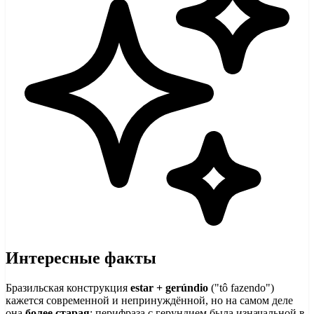
Интересные факты
Бразильская конструкция
estar + gerúndio
("tô fazendo")
кажется современной и непринуждённой, но на самом деле
она
более старая
: перифраза с герундием была изначальной в