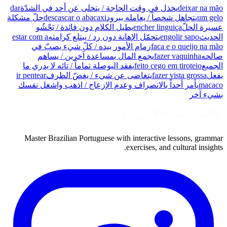
deixar na mão
يخذل في وقت الحاجة / يتخلى عن أحد في الشدّة
dar
um gelo
يتجاهل شخصاً / يعامله ببرود
descascar o abacaxi
حلّ مشكلة
عسيرة الحلّ
encher linguiça
يطيل الكلام دون فائدة / يَحْشُو
الحديث
engolir sapo
يتحمّل الإهانة دون رد / يبتلع كرامته
estar com a
faca e o queijo na mão
زمام الأمور بيده / كلّ شيء يصبّ في
صالحه
fazer vaquinha
يجمع المال بمساعدة آخرين / يساهم
الجميع
feito cego em tiroteio
يفقد البوصلة تماماً / تائه لا يدري ما
يفعل
fazer vista grossa
يتغاضى عن شيء / يغضّ الطرف
ir pentear
macaco
يأمر أحداً بالانصراف وعدم الإزعاج / اذهب واشغل نفسك
بشيء آخر
Master Brazilian Portuguese with interactive lessons, grammar
exercises, and cultural insights.