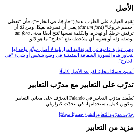
الأصل
تقوم العبارة على الظرف
fora
("خارجًا، في الخارج"): فأن "تعطي
أحدهم خروجًا" (
dar um fora
) يعني أن تصرفه بعيدًا، ومن ثَمّ أن
ترفض خاطبًا أو تهجره. والكلمة نفسها تُنتج أيضًا معنى
um fora
بوصفه زلّة أو هفوة، أي ملاحظة تقع "خارج" ما هو لائق.
وهي عبارة عامية في البرتغالية البرازيلية لا أصل موثَّق واحد لها
يتجاوز هذه الصورة الشفافة المتمثلة في وضع شخص أو شيء "في
الخارج".
أنشئ حسابًا مجانيًا لقراءة الأصل كاملًا
تدرّب على التعابير مع مدرّب التعابير
يُعلّمك مدرّب التعابير في Falando التعرّف على معاني التعابير
وتكوين جُمل باستخدامها، كي تتحدّث كبرازيلي.
جرّب مدرّب التعابير
أنشئ حسابًا مجانيًا
مزيد من التعابير