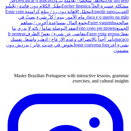
Dar um gelo
يتجاهل شخصاً / يعامله ببرود
Descascar o abacaxi
حلّ
مشكلة عسيرة الحلّ
Encher linguiça
يطيل الكلام دون فائدة / يَحْشُو
الحديث
Engolir sapo
يتحمّل الإهانة دون رد / يبتلع كرامته
Estar com a
faca e o queijo na mão
زمام الأمور بيده / كلّ شيء يصبّ في
صالحه
Fazer vaquinha
يجمع المال بمساعدة آخرين / يساهم
الجميع
Feito cego em tiroteio
يفقد البوصلة تماماً / تائه لا يدري ما
يفعل
Fazer vista grossa
يتغاضى عن شيء / يغضّ الطرف
Ir pentear
macaco
يأمر أحداً بالانصراف وعدم الإزعاج / اذهب واشغل نفسك
بشيء آخر
Jogar conversa fora
يخوض في حديث عابر / يدردش دون
مضمون
Master Brazilian Portuguese with interactive lessons, grammar
exercises, and cultural insights.