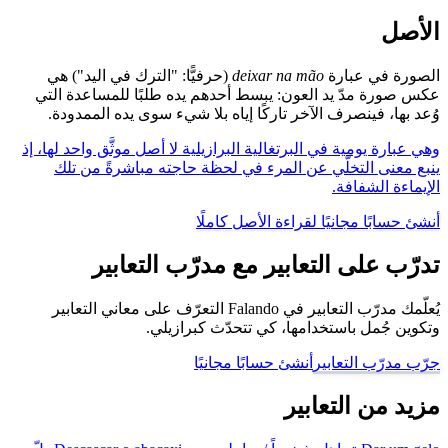
الأصل
الصورة في عبارة
deixar na mão
(حرفيًّا: "الترك في اليد") هي
عكس صورة مدّ يد العون: يبسط أحدهم يده طلبًا للمساعدة التي
وُعد بها، فينصرف الآخر تاركًا إياه بلا شيء سوى يده الممدودة.
وهي عبارة يومية في البرتغالية البرازيلية لا أصل موثَّق واحد لها، إذ
ينبع معنى التخلّي عن المرء في لحظة حاجته مباشرةً من تلك
الإيماءة الشفافة.
أنشئ حسابًا مجانيًا لقراءة الأصل كاملًا
تدرّب على التعابير مع مدرّب التعابير
يُعلّمك مدرّب التعابير في Falando التعرّف على معاني التعابير
وتكوين جُمل باستخدامها، كي تتحدّث كبرازيلي.
جرّب مدرّب التعابير
أنشئ حسابًا مجانيًا
مزيد من التعابير