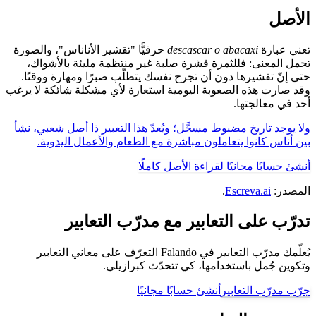
الأصل
تعني عبارة
descascar o abacaxi
حرفيًّا "تقشير الأناناس"، والصورة
تحمل المعنى: فللثمرة قشرة صلبة غير منتظمة مليئة بالأشواك،
حتى إنّ تقشيرها دون أن تجرح نفسك يتطلّب صبرًا ومهارة ووقتًا.
وقد صارت هذه الصعوبة اليومية استعارة لأي مشكلة شائكة لا يرغب
أحد في معالجتها.
ولا يوجد تاريخ مضبوط مسجَّل؛ ويُعدّ هذا التعبير ذا أصل شعبي، نشأ
بين أناس كانوا يتعاملون مباشرة مع الطعام والأعمال اليدوية.
أنشئ حسابًا مجانيًا لقراءة الأصل كاملًا
المصدر:
Escreva.ai
.
تدرّب على التعابير مع مدرّب التعابير
يُعلّمك مدرّب التعابير في Falando التعرّف على معاني التعابير
وتكوين جُمل باستخدامها، كي تتحدّث كبرازيلي.
جرّب مدرّب التعابير
أنشئ حسابًا مجانيًا