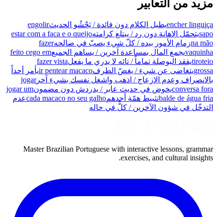
مزيد من التعابير
encher linguiça
يطيل الكلام دون فائدة / يَحْشُو الحديث
engolir
sapo
يتحمّل الإهانة دون رد / يبتلع كرامته
estar com a faca e o queijo
na mão
زمام الأمور بيده / كلّ شيء يصبّ في صالحه
fazer
vaquinha
يجمع المال بمساعدة آخرين / يساهم الجميع
feito cego em
tiroteio
يفقد البوصلة تماماً / تائه لا يدري ما يفعل
fazer vista
grossa
يتغاضى عن شيء / يغضّ الطرف
ir pentear macaco
يأمر أحداً
بالانصراف وعدم الإزعاج / اذهب واشغل نفسك بشيء آخر
jogar
conversa fora
يخوض في حديث عابر / يدردش دون مضمون
jogar um
balde de água fria
تثبيط همّة أحدهم
cada macaco no seu galho
عدم
التدخّل في شؤون الآخرين / كلٌّ في حاله
Master Brazilian Portuguese with interactive lessons, grammar
exercises, and cultural insights.