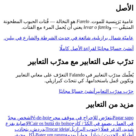
الأصل
عامية بَرَيِنسية للموت.
Farelo
هو النخالة — فُتات الحبوب المطحونة
المتبقّي — و
levar o farelo
يعني أن يُحمل المرء مع الفتات.
عاميّة شمال برازيلية، شائعة في حديث الشرطة والشارع في بيلين.
أنشئ حسابًا مجانيًا لقراءة الأصل كاملًا
تدرّب على التعابير مع مدرّب التعابير
يُعلّمك مدرّب التعابير في Falando التعرّف على معاني التعابير
وتكوين جُمل باستخدامها، كي تتحدّث كبرازيلي.
جرّب مدرّب التعابير
أنشئ حسابًا مجانيًا
مزيد من التعابير
Pagar sapo
يتعرّض للإحراج في موقف محرج
Pé-de-boi
شخص مجدّ
في العمل، يصمد في الكدّ / كادح
Cair os butiá do bolso
الإصابة بفزع
شديد، الذعر فعلًا (جنوب البرازيل)
Trocar ideia
يدردش، يتجاذب
أطراف الحديث / يتبادل حواراً بهدوء
Bater um rango
يأكل وجبة،