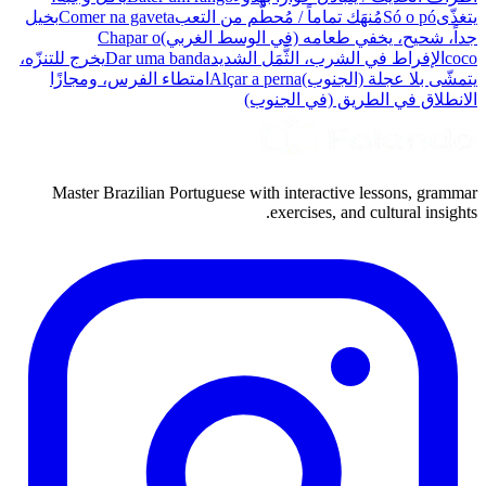
يتغذّى
Só o pó
مُنهَك تماماً / مُحطَّم من التعب
Comer na gaveta
بخيل
جداً، شحيح، يخفي طعامه (في الوسط الغربي)
Chapar o
coco
الإفراط في الشرب، الثَّمَل الشديد
Dar uma banda
يخرج للتنزّه،
يتمشّى بلا عجلة (الجنوب)
Alçar a perna
امتطاء الفرس، ومجازًا
الانطلاق في الطريق (في الجنوب)
Master Brazilian Portuguese with interactive lessons, grammar
exercises, and cultural insights.