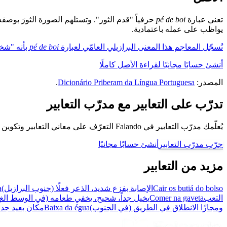
تعني عبارة
pé de boi
حرفياً "قدم الثور". وتستلهم الصورة الثورَ بوصفه
يواظب على عمله باعتمادية.
تُسجّل المعاجم هذا المعنى البرازيلي العامّي لعبارة
pé de boi
بأنه "شخص
أنشئ حسابًا مجانيًا لقراءة الأصل كاملًا
المصدر:
Dicionário Priberam da Língua Portuguesa
.
تدرّب على التعابير مع مدرّب التعابير
يُعلّمك مدرّب التعابير في Falando التعرّف على معاني التعابير وتكوين جُمل باستخدامها، كي تتحدّث كبرازيلي.
جرّب مدرّب التعابير
أنشئ حسابًا مجانيًا
مزيد من التعابير
Cair os butiá do bolso
الإصابة بفزع شديد، الذعر فعلًا (جنوب البرازيل)
a
التعب
Comer na gaveta
بخيل جداً، شحيح، يخفي طعامه (في الوسط الغ
ومجازًا الانطلاق في الطريق (في الجنوب)
Baixa da égua
مكان بعيد جداً