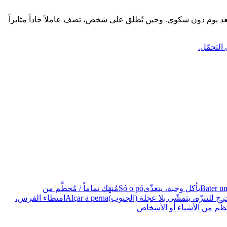
ً بعد يوم دون شكوى. وحين تُطلق على شخص، تصف عاملاً جاداً مثابراً
التحمّل.
Bater u
يأكل وجبة، يتغذّى
Só o pó
مُنهَك تماماً / مُحطَّم من
رج للتنزّه، يتمشّى بلا عجلة (الجنوب)
Alçar a perna
امتطاء الفرس،
ّم من الأشياء أو الأشخاص