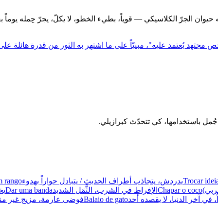
 حيوان الجرّ الكلاسيكي — قوياً، بطيء الخطو، لا يكلّ، يجرّ حِمله يوما
 مجتهد يُعتمد عليه"، مبنيّاً على ما اشتهر به الثور من قدرة هائلة على 
Trocar idei
يدردش، يتجاذب أطراف الحديث / يتبادل حواراً بهدوء
m rango
ربي)
Chapar o coco
الإفراط في الشرب، الثَّمَل الشديد
Dar uma banda
يخ
، في آخر الدنيا، لا يقصده أحد
Balaio de gato
فوضى عارمة، مزيج غير منظَ