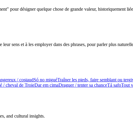
ument" pour désigner quelque chose de grande valeur, historiquement li
leur sens et à les employer dans des phrases, pour parler plus naturell
angereux / costaud
Só no migué
Traîner les pieds, faire semblant ou tergi
 / cheval de Troie
Dar em cima
Draguer / tenter sa chance
Tá safo
Tout v
s, and cultural insights.