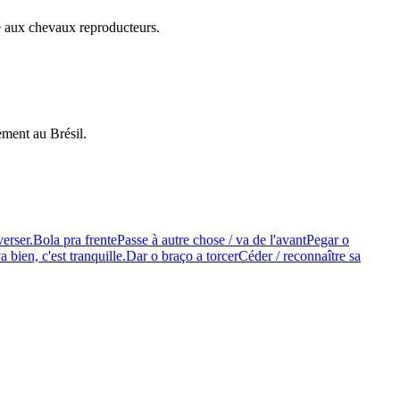
ée aux chevaux reproducteurs.
ement au Brésil.
verser.
Bola pra frente
Passe à autre chose / va de l'avant
Pegar o
a bien, c'est tranquille.
Dar o braço a torcer
Céder / reconnaître sa