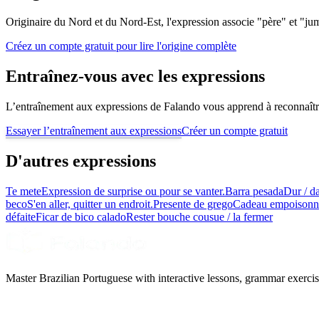
Originaire du Nord et du Nord-Est, l'expression associe "père" et "j
Créez un compte gratuit pour lire l'origine complète
Entraînez-vous avec les expressions
L’entraînement aux expressions de Falando vous apprend à reconnaître 
Essayer l’entraînement aux expressions
Créer un compte gratuit
D'autres expressions
Te mete
Expression de surprise ou pour se vanter.
Barra pesada
Dur / d
beco
S'en aller, quitter un endroit.
Presente de grego
Cadeau empoisonné
défaite
Ficar de bico calado
Rester bouche cousue / la fermer
Master Brazilian Portuguese with interactive lessons, grammar exercise