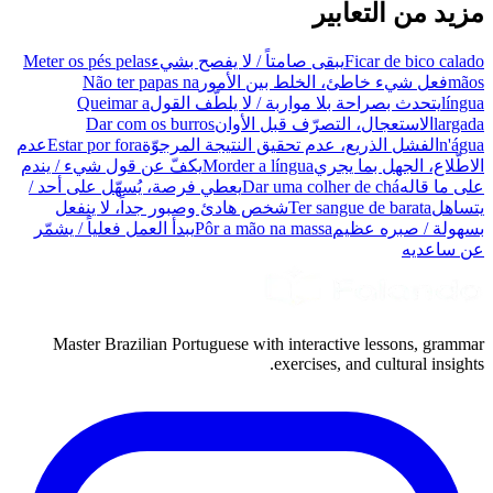
مزيد من التعابير
Ficar de bico calado
يبقى صامتاً / لا يفصح بشيء
Meter os pés pelas
mãos
فعل شيء خاطئ، الخلط بين الأمور
Não ter papas na
língua
يتحدث بصراحة بلا مواربة / لا يلطّف القول
Queimar a
largada
الاستعجال، التصرّف قبل الأوان
Dar com os burros
n'água
الفشل الذريع، عدم تحقيق النتيجة المرجوّة
Estar por fora
عدم
الاطّلاع، الجهل بما يجري
Morder a língua
يكفّ عن قول شيء / يندم
على ما قاله
Dar uma colher de chá
يعطي فرصة، يُسهّل على أحد /
يتساهل
Ter sangue de barata
شخص هادئ وصبور جداً، لا ينفعل
بسهولة / صبره عظيم
Pôr a mão na massa
يبدأ العمل فعلياً / يشمّر
عن ساعديه
Master Brazilian Portuguese with interactive lessons, grammar
exercises, and cultural insights.