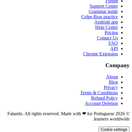
Forum
Support Center
Grammar guide
Celpe-Bras practice
Android app
Help Center
Pricing
Contact Us
FAQ
API
Chrome Extension
Company
About
Blog
Privacy
Terms & Conditions
Refund Policy
Account Deletion
© 2026 Falando. All rights reserved. Made with ❤ for Portuguese
learners worldwide.
Cookie settings