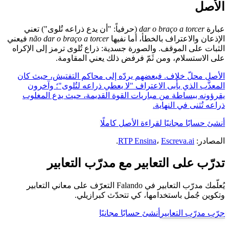
الأصل
عبارة
dar o braço a torcer
(حرفياً: "أن يدع ذراعه تُلوى") تعني
الإذعان والاعتراف بالخطأ، أما نفيها
não dar o braço a torcer
فيعني
الثبات على الموقف. والصورة جسدية: ذراع تُلوى ترمز إلى الإكراه
على الاستسلام، ومن ثَمّ فرفض ذلك يعني المقاومة.
الأصل محلّ خلاف. فبعضهم يردّه إلى محاكم التفتيش، حيث كان
المعذَّب الذي يأبى الاعتراف "لا يعطي ذراعه لتُلوى"؛ وآخرون
يقرؤونه ببساطة من مباريات القوة القديمة، حيث يدع المغلوب
ذراعه تُثنى في النهاية.
أنشئ حسابًا مجانيًا لقراءة الأصل كاملًا
المصادر:
Escreva.ai
،
RTP Ensina
.
تدرّب على التعابير مع مدرّب التعابير
يُعلّمك مدرّب التعابير في Falando التعرّف على معاني التعابير
وتكوين جُمل باستخدامها، كي تتحدّث كبرازيلي.
جرّب مدرّب التعابير
أنشئ حسابًا مجانيًا