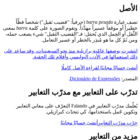
الأصل
تصف عبارة
barra pesada
(حرفياً: "قضيب ثقيل") شخصاً فظّاً
خطيراً أو موقفاً عسيراً مهدِّداً. وتقوم الصورة على كلمة
barra
بمعنى
الثِّقل أو الحِمل الذي يُحمَل: فـ"القضيب الثقيل" شيء يصعب حمله،
ومن ثَمّ كل ما هو مُنذِر بالخطر أو عسير التعامل.
انتشرت بوصفها عامّية برازيلية منذ نحو السبعينيات، وقد ساعد على
ذلك استعمالها في الأدب البوليسي وأفلام تلك الحقبة.
أنشئ حسابًا مجانيًا لقراءة الأصل كاملًا
المصدر:
Dicionário de Expressões
.
تدرّب على التعابير مع مدرّب التعابير
يُعلّمك مدرّب التعابير في Falando التعرّف على معاني التعابير
وتكوين جُمل باستخدامها، كي تتحدّث كبرازيلي.
جرّب مدرّب التعابير
أنشئ حسابًا مجانيًا
مزيد من التعابير