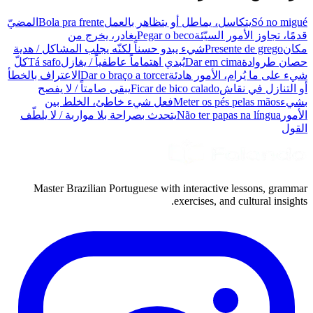
Só no migué
يتكاسل، يماطل أو يتظاهر بالعمل
Bola pra frente
المضيّ
قدمًا، تجاوز الأمور السيّئة
Pegar o beco
يغادر، يخرج من
مكان
Presente de grego
شيء يبدو حسناً لكنّه يجلب المشاكل / هدية
حصان طروادة
Dar em cima
يُبدي اهتماماً عاطفياً / يغازل
Tá safo
كلّ
شيء على ما يُرام، الأمور هادئة
Dar o braço a torcer
الاعتراف بالخطأ
أو التنازل في نقاش
Ficar de bico calado
يبقى صامتاً / لا يفصح
بشيء
Meter os pés pelas mãos
فعل شيء خاطئ، الخلط بين
الأمور
Não ter papas na língua
يتحدث بصراحة بلا مواربة / لا يلطّف
القول
Master Brazilian Portuguese with interactive lessons, grammar
exercises, and cultural insights.