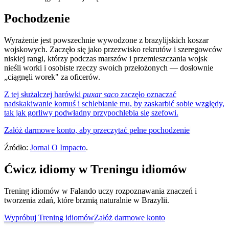
Pochodzenie
Wyrażenie jest powszechnie wywodzone z brazylijskich koszar
wojskowych. Zaczęło się jako przezwisko rekrutów i szeregowców
niskiej rangi, którzy podczas marszów i przemieszczania wojsk
nieśli worki i osobiste rzeczy swoich przełożonych — dosłownie
„ciągnęli worek" za oficerów.
Z tej służalczej harówki
puxar saco
zaczęło oznaczać
nadskakiwanie komuś i schlebianie mu, by zaskarbić sobie względy,
tak jak gorliwy podwładny przypochlebia się szefowi.
Załóż darmowe konto, aby przeczytać pełne pochodzenie
Źródło:
Jornal O Impacto
.
Ćwicz idiomy w Treningu idiomów
Trening idiomów w Falando uczy rozpoznawania znaczeń i
tworzenia zdań, które brzmią naturalnie w Brazylii.
Wypróbuj Trening idiomów
Załóż darmowe konto