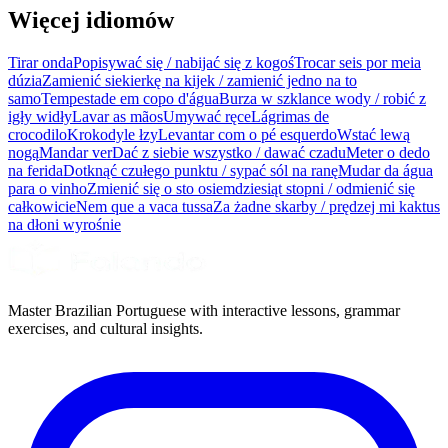
Więcej idiomów
Tirar onda
Popisywać się / nabijać się z kogoś
Trocar seis por meia
dúzia
Zamienić siekierkę na kijek / zamienić jedno na to
samo
Tempestade em copo d'água
Burza w szklance wody / robić z
igły widły
Lavar as mãos
Umywać ręce
Lágrimas de
crocodilo
Krokodyle łzy
Levantar com o pé esquerdo
Wstać lewą
nogą
Mandar ver
Dać z siebie wszystko / dawać czadu
Meter o dedo
na ferida
Dotknąć czułego punktu / sypać sól na ranę
Mudar da água
para o vinho
Zmienić się o sto osiemdziesiąt stopni / odmienić się
całkowicie
Nem que a vaca tussa
Za żadne skarby / prędzej mi kaktus
na dłoni wyrośnie
Master Brazilian Portuguese with interactive lessons, grammar
exercises, and cultural insights.