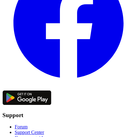
Support
Forum
Support Center