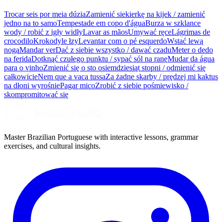
Trocar seis por meia dúzia
Zamienić siekierkę na kijek / zamienić
jedno na to samo
Tempestade em copo d'água
Burza w szklance
wody / robić z igły widły
Lavar as mãos
Umywać ręce
Lágrimas de
crocodilo
Krokodyle łzy
Levantar com o pé esquerdo
Wstać lewą
nogą
Mandar ver
Dać z siebie wszystko / dawać czadu
Meter o dedo
na ferida
Dotknąć czułego punktu / sypać sól na ranę
Mudar da água
para o vinho
Zmienić się o sto osiemdziesiąt stopni / odmienić się
całkowicie
Nem que a vaca tussa
Za żadne skarby / prędzej mi kaktus
na dłoni wyrośnie
Pagar mico
Zrobić z siebie pośmiewisko /
skompromitować się
Master Brazilian Portuguese with interactive lessons, grammar
exercises, and cultural insights.