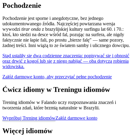
Pochodzenie
Pochodzenie jest sporne i anegdotyczne, bez jednego
udokumentowanego źródła. Najczęściej powtarzana wersja
wywodzi
tirar onda
z brazylijskiej kultury surfingu lat 60. i 70.:
ktoś, kto siedzi na desce wśród fal, pozując na surfera, ale nigdy
faktycznie nie łapie fali, po prostu „bierze falę" — same pozory,
żadnej treści. Inni wiążą to ze światem samby i ulicznego dowcipu.
Stąd ustaliły się dwa codzienne znaczenia: popisywać się i obnosić
oraz drwić z kogoś lub się z niego nabijać — oba dotyczą robienia
widowiska.
Załóż darmowe konto, aby przeczytać pełne pochodzenie
Ćwicz idiomy w Treningu idiomów
Trening idiomów w Falando uczy rozpoznawania znaczeń i
tworzenia zdań, które brzmią naturalnie w Brazylii.
Wypróbuj Trening idiomów
Załóż darmowe konto
Więcej idiomów