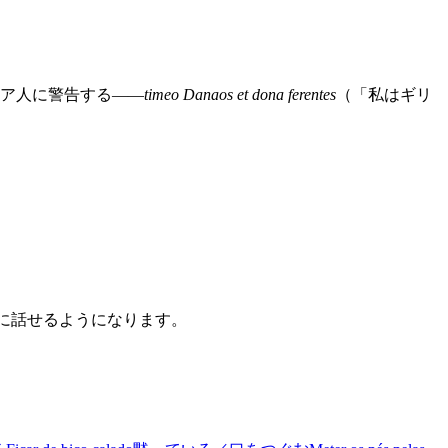
イア人に警告する――
timeo Danaos et dona ferentes
（「私はギリ
うに話せるようになります。