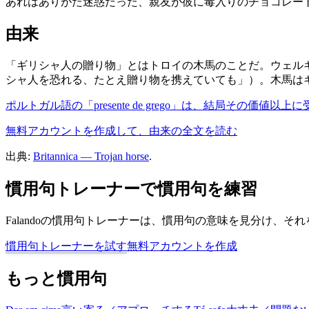
あれはありがた迷惑だった、親友が彼に毒入りのチョコレー
由来
「ギリシャ人の贈り物」とはトロイの木馬のことだ。ウェル
シャ人を恐れる、たとえ贈り物を携えていても」）。木馬は
ポルトガル語の「presente de grego」は、結局その価
無料アカウントを作成して、由来の全文を読む
出典:
Britannica — Trojan horse
.
慣用句トレーナーで慣用句を練習
Falandoの慣用句トレーナーは、慣用句の意味を見分け、
慣用句トレーナーを試す
無料アカウントを作成
もっと慣用句