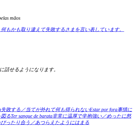
pelas mãos
、何もかも取り違えて失敗するさまを言い表しています。
うに話せるようになります。
a
失敗する／当てが外れて何も得られない
Estar por fora
事情に
を図る
Ter sangue de barata
非常に温厚で辛抱強い／めったに怒
a
ぴったり合う／あつらえたようにはまる