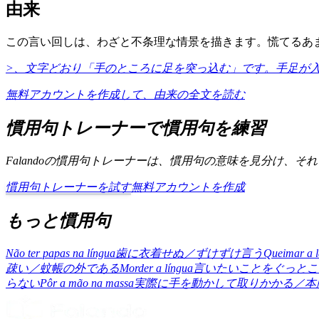
由来
この言い回しは、わざと不条理な情景を描きます。慌てるあ
>、文字どおり「手のところに足を突っ込む」です。手足が
無料アカウントを作成して、由来の全文を読む
慣用句トレーナーで慣用句を練習
Falandoの慣用句トレーナーは、慣用句の意味を見分け
慣用句トレーナーを試す
無料アカウントを作成
もっと慣用句
Não ter papas na língua
歯に衣着せぬ／ずけずけ言う
Queimar a 
疎い／蚊帳の外である
Morder a língua
言いたいことをぐっとこ
らない
Pôr a mão na massa
実際に手を動かして取りかかる／本