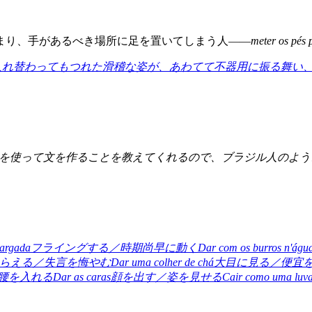
まり、手があるべき場所に足を置いてしまう人——
meter os pés 
入れ替わってもつれた滑稽な姿が、あわてて不器用に振る舞い
、それを使って文を作ることを教えてくれるので、ブラジル人のよ
largada
フライングする／時期尚早に動く
Dar com os burros n'águ
らえる／失言を悔やむ
Dar uma colher de chá
大目に見る／便宜
腰を入れる
Dar as caras
顔を出す／姿を見せる
Cair como uma luv